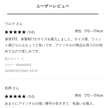
※注意事項
ユーザーレビュー
商品は、独自の採寸方法により採寸されています。商品生地の特
性によって、1cm前後の誤差が生じる場合があります。
ウルマ さん
男性 170～174cm
（5.0）
身長172、体重82でLサイズを購入しました。サイズ感、フィッ
ト感どちらもちょうど良いです。アイソチルの商品を買うのが初
めてなので楽しみです。
購入サイズ：L
カラー：Black(001)
2026年02月06日 03:13
松岡 さん
男性 170～174cm
（5.0）
あまりにアイソチルの使い勝手が良すぎて、色違いを購入。