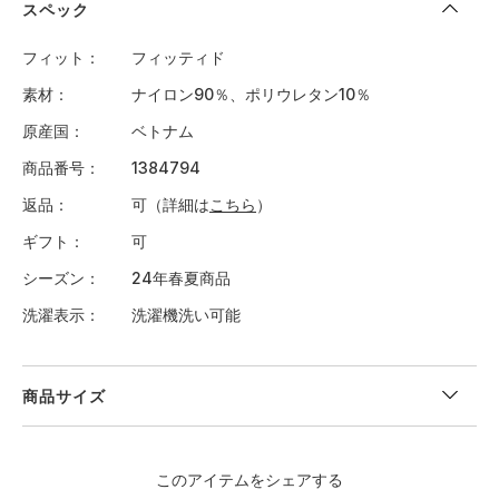
スペック
フィット
フィッティド
素材
ナイロン90％、ポリウレタン10％
原産国
ベトナム
商品番号
1384794
返品
可（詳細は
こちら
）
ギフト
可
シーズン
24年春夏商品
洗濯表示
洗濯機洗い可能
商品サイズ
"
＜サイズ寸法(実寸)＞
このアイテムをシェアする