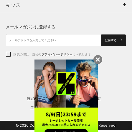
キッズ
トップス
ボトムス
キッズ
トップス
ボトムス
シューズ
シューズ
メールマガジンに登録する
ボトムス
シューズ
アクセサリー
アクセサリー
登録する
シューズ
アクセサリー
購読の際は、当社の
プライバシーポリシー
に同意します。
アクセサリー
スポーツブラ
レギンス＆タイツ
特定商取引法に基づく通販の表記
会員規約
プライバシーポリシー
© 2026 Copyright DOME Corporation. All Rights Reserved.