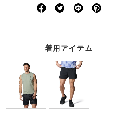
サイズ
着丈
身幅
肩幅
袖丈
裄丈
XS
－
－
－
－
－
S
65
46.5
36
－
－
M
66.5
49
37.5
－
－
着用アイテム
L
68.5
52
38.5
－
－
XL
71
54.5
40
－
－
2XL
73.5
57
41.5
－
－
3XL
76
59.5
42.5
－
－
4XL
78.5
62
44
－
－
5XL
81.5
64.5
45
－
－