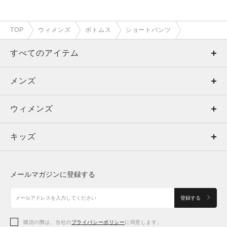
TOP
ウィメンズ
ボトムス
ショートパンツ
すべてのアイテム
メンズ
メンズ
ウィメンズ
トップス
ウィメンズ
キッズ
トップス
ボトムス
キッズ
トップス
ボトムス
シューズ
シューズ
メールマガジンに登録する
ボトムス
シューズ
アクセサリー
アクセサリー
登録する
シューズ
アクセサリー
購読の際は、当社の
プライバシーポリシー
に同意します。