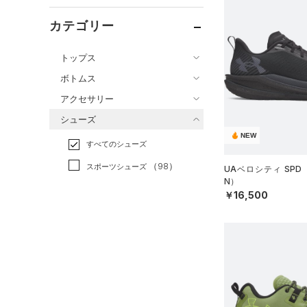
カテゴリー
トップス
ボトムス
すべてのトップス
アクセサリー
すべてのボトムス
（0）
ベースレイヤー
シューズ
すべてのアクセサリー
（5）
レギンス&タイツ
（15）
Tシャツ
NEW
すべてのシューズ
（0）
バックパック
（8）
ショートパンツ
（14）
タンクトップ
（98）
スポーツシューズ
ショルダー＆トートバッグ
UAベロシティ SPD
（2）
パンツ(ロングパンツ)
（0）
ポロシャツ
（0）
N）
（0）
スパイク
（0）
￥16,500
スウェット＆フリース
（6）
ロングTシャツ
（0）
サックパック
スポーツスタイルシューズ
（0）
アンダーウェア
（0）
パーカー&トレーナー
（0）
（0）
ウェストバッグ
（0）
スカート
（3）
ジャケット
（0）
サンダル
（0）
ダッフルバッグ
（0）
スイムウェア
（0）
ジャージ
（7）
キャップ＆ビーニー
サイズ
（0）
ベスト
（0）
ベルト