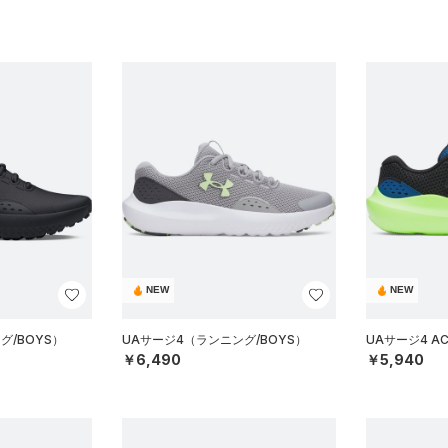
NEW
NEW
グ/BOYS）
UAサージ4（ランニング/BOYS）
UAサージ4 A
￥6,490
￥5,940