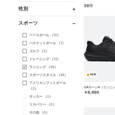
98件
通常価格
（79）
性別
セール
（19）
メンズ
（61）
スポーツ
ウィメンズ
（35）
ベースボール
（10）
ボーイズ
（10）
バスケットボール
（7）
ガールズ
（0）
ゴルフ
（5）
ユニセックス
（8）
トレーニング
（13）
ランニング
（98）
スポーツスタイル
（46）
NEW
アメリカンフットボール
UAサージ4（ランニン
（2）
￥6,490
サッカー
（0）
リカバリー
（0）
その他
（0）