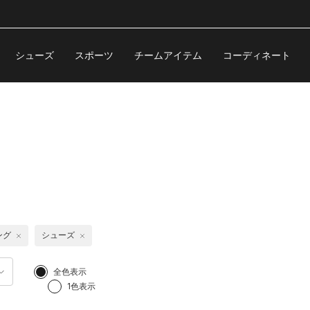
シューズ
スポーツ
チームアイテム
コーディネート
ング
シューズ
全色表示
1色表示