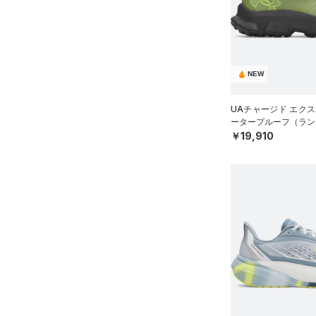
（0）
ダウン・コート
16.5
（2）
グローブ・手袋
カラー
（0）
スポーツブラ
17.0
（0）
アイウェア
（0）
セットアップ
17.5
価格
リストバンド＆ヘッドバンド
ブラック
ホワイト
ブラウン
グリーン
NEW
（0）
18.0
（0）
スイムウェア
テクノロジー
18.5
（0）
スポーツマスク
UAチャージド エクス
～
円
円
19.0
ータープルーフ（ラン
ブルー
パープル
レッド
イエロー
（6）
ソックス
FLOW(フロー)
（0）
￥19,910
在庫
19.5
（0）
ネックウォーマー
HOVR(ホバー)
（40）
20.0
オレンジ
その他
（2）
在庫あり
スリーブ
CHARGED(チャージド)
限定
20.5
（45）
（0）
タオル
21.0
直営限定
（9）
MICRO G(マイクロＧ)
（0）
コレクション
（0）
ボール
21.5
公式サイト限定
（0）
TRIBASE(トライベース)
（0）
イヤホン＆ヘッドホン
22.0
（0）
プロジェクトロック
（0）
在庫残りわずか
（1）
（0）
22.5
ウォーターボトル
RUSH(ラッシュ)
ステフィン・カリー
（0）
（0）
23.0
（0）
その他
ISO-CHILL(アイソチル)
アジア限定
（0）
（0）
23.5