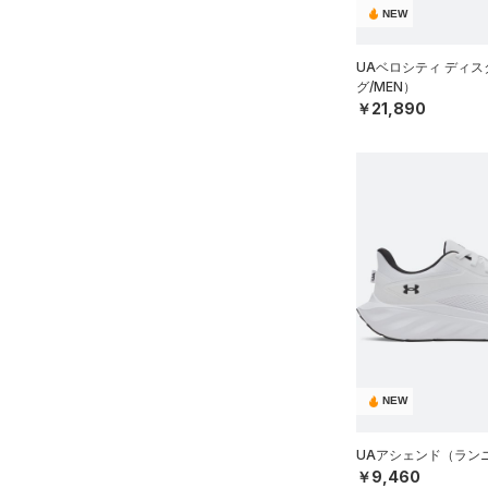
Tech(テック)
（0）
NEW
24.0
COLDGEAR ARMOUR(コール
24.5
ドギアアーマー)
（0）
UAベロシティ ディ
グ/MEN）
25.0
HEATGEAR ARMOUR(ヒート
￥21,890
ギアアーマー)
（0）
25.5
STORM(ストーム)
（0）
26.0
COLDGEAR INFRARED(コー
26.5
ルドギアインフラレッド)
27.0
（0）
27.5
AUXETIC(オーゼティック)
28.0
（0）
28.5
Charged Cotton(チャージド
コットン)
（0）
29.0
Rival Fleece(ライバルフリー
29.5
NEW
ス)
（0）
30.0
Armour Fleece(アーマーフリ
30.5
UAアシェンド（ランニ
ース)
（0）
￥9,460
31.0