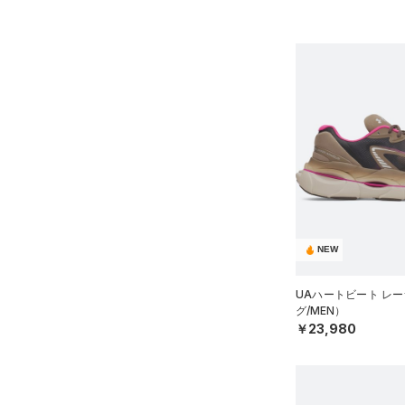
31.5
32.0
33.0
34.0
35.0
NEW
UAハートビート レ
グ/MEN）
￥23,980