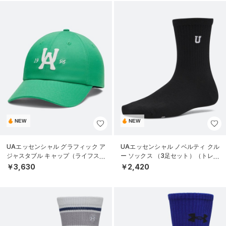
NEW
NEW
UAエッセンシャル グラフィック ア
UAエッセンシャル ノベルティ クル
ジャスタブル キャップ（ライフスタ
ー ソックス （3足セット）（トレー
イル/UNISEX）
ニング/WOMEN）
￥3,630
￥2,420