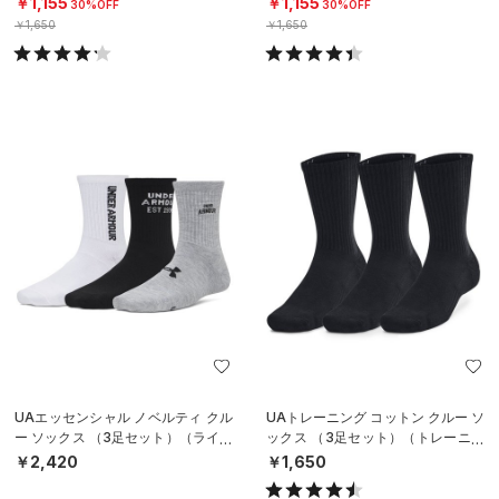
￥1,155
￥1,155
30%OFF
30%OFF
￥1,650
￥1,650
UAエッセンシャル ノベルティ クル
UAトレーニング コットン クルー ソ
ー ソックス （3足セット）（ライフ
ックス （3足セット）（トレーニン
スタイル/WOMEN）
グ/UNISEX）
￥2,420
￥1,650