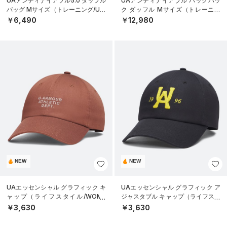
UAアンディナイアブル5.0 ダッフル
UAアンディナイアブル バックパッ
バッグ Mサイズ（トレーニング/UNI
ク ダッフル Mサイズ（トレーニン
SEX）
グ/UNISEX）
￥6,490
￥12,980
NEW
NEW
UAエッセンシャル グラフィック キ
UAエッセンシャル グラフィック ア
ャップ（ライフスタイル/WOME
ジャスタブル キャップ（ライフスタ
N）
イル/UNISEX）
￥3,630
￥3,630