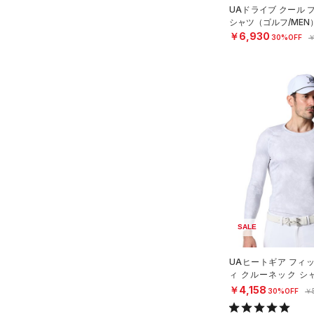
UAドライブ クール 
シャツ（ゴルフ/MEN
￥6,930
30%OFF
￥
SALE
UAヒートギア フィ
ィ クルーネック シ
N）
￥4,158
30%OFF
￥