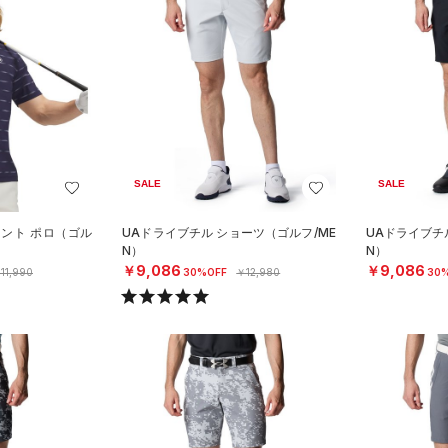
SALE
SALE
リント ポロ（ゴル
UAドライブチル ショーツ（ゴルフ/ME
UAドライブチ
N）
N）
￥9,086
￥9,086
11,990
30%OFF
￥12,980
30