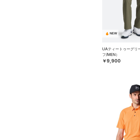
スウェット＆フリース
（0）
ロングTシャツ
ブルー
パープル
レッド
イエロー
（2）
サックパック
FLOW(フロー)
（0）
スポーツスタイルシューズ
在庫
（0）
アンダーウェア
（0）
パーカー&トレーナー
（0）
（0）
ウェストバッグ
HOVR(ホバー)
（5）
（0）
スカート
（3）
ジャケット
オレンジ
その他
（0）
在庫あり
サンダル
（0）
ダッフルバッグ
CHARGED(チャージド)
（0）
限定
（0）
スイムウェア
（0）
ジャージ
NEW
MICRO G(マイクロＧ)
（8）
（0）
キャップ＆ビーニー
直営限定
（11）
（0）
ベスト
コレクション
TRIBASE(トライベース)
（7）
ベルト
UAティートゥーグリ
公式サイト限定
（0）
（0）
（0）
フ/MEN）
ダウン・コート
（7）
グローブ・手袋
プロジェクトロック
（0）
￥9,900
在庫残りわずか
（4）
RUSH(ラッシュ)
（0）
（0）
スポーツブラ
（0）
アイウェア
ステフィン・カリー
（0）
ISO-CHILL(アイソチル)
（0）
セットアップ
リストバンド＆ヘッドバンド
（19）
アジア限定
（0）
（0）
（0）
スイムウェア
Tech(テック)
（5）
（0）
スポーツマスク
COLDGEAR ARMOUR(コール
ドギアアーマー)
（0）
（0）
ソックス
HEATGEAR ARMOUR(ヒート
（0）
ネックウォーマー
ギアアーマー)
（3）
（0）
スリーブ
STORM(ストーム)
（13）
（0）
タオル