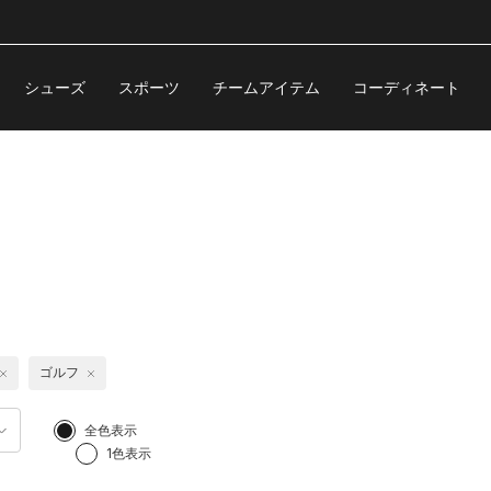
シューズ
スポーツ
チームアイテム
コーディネート
ゴルフ
全色表示
1色表示