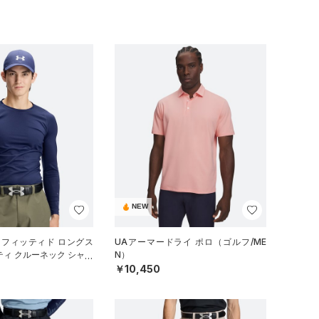
NEW
 フィッティド ロングス
UAアーマードライ ポロ（ゴルフ/ME
ティ クルーネック シャツ
N）
）
￥10,450