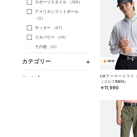
スポーツスタイル
（168）
アメリカンフットボール
（5）
サッカー
（67）
リカバリー
（14）
その他
（0）
カテゴリー
NEW
トップス
UAアーマードライ 
サイズ
（ゴルフ/MEN）
ボトムス
すべてのトップス
￥11,990
カテゴリーを選択してください。
アクセサリー
カラー
すべてのボトムス
（17）
ベースレイヤー
シューズ
すべてのアクセサリー
（0）
レギンス&タイツ
（0）
Tシャツ
価格
すべてのシューズ
（0）
バックパック
（10）
ショートパンツ
（0）
タンクトップ
ブラック
ホワイト
ブラウン
グリーン
（5）
スポーツシューズ
ショルダー＆トートバッグ
（13）
パンツ(ロングパンツ)
（41）
ポロシャツ
テクノロジー
（6）
（0）
スパイク
～
円
円
（0）