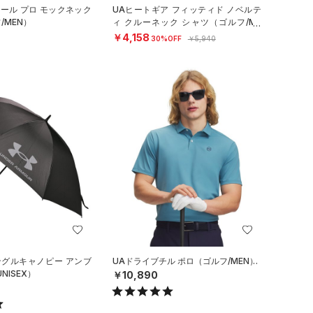
クール プロ モックネック
UAヒートギア フィッティド ノベルテ
/MEN）
ィ クルーネック シャツ（ゴルフ/ME
N）
￥4,158
30%OFF
￥5,940
ングルキャノピー アンブ
UAドライブチル ポロ（ゴルフ/MEN）
NISEX）
￥10,890