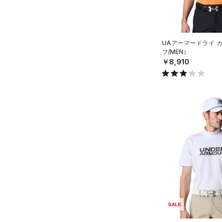
COLDGEAR INFRARED(コー
ルドギアインフラレッド)
（0）
ボール
（1）
（0）
イヤホン＆ヘッドホン
AUXETIC(オーゼティック)
UAアーマードライ 
（0）
ウォーターボトル
（0）
フ/MEN）
￥8,910
（11）
その他
Charged Cotton(チャージド
コットン)
（0）
Rival Fleece(ライバルフリー
ス)
（0）
Armour Fleece(アーマーフリ
ース)
（0）
SALE