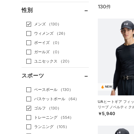
130件
通常価格
（76）
性別
セール
（54）
メンズ
（130）
ウィメンズ
（26）
ボーイズ
（0）
ガールズ
（0）
ユニセックス
（20）
スポーツ
NEW
ベースボール
（130）
バスケットボール
（64）
UAヒートギア フィ
リーブ ノベルティ ク
ゴルフ
（130）
（ゴルフ/MEN）
￥5,940
トレーニング
（554）
ランニング
（105）