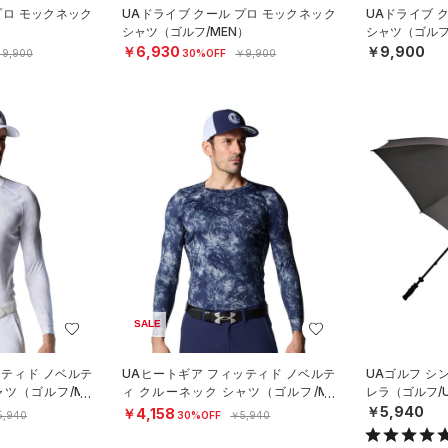
プロ モックネック
UAドライブ クール プロ モックネック
UAドライブ 
）
シャツ（ゴルフ/MEN）
シャツ（ゴルフ
￥6,930
￥9,900
9,900
30%OFF
￥9,900
SALE
ッティド ノベルテ
UAヒートギア フィッティド ノベルテ
UAゴルフ シ
ャツ（ゴルフ/ME
ィ クルーネック シャツ（ゴルフ/ME
レラ（ゴルフ/U
N）
￥5,940
￥4,158
5,940
30%OFF
￥5,940