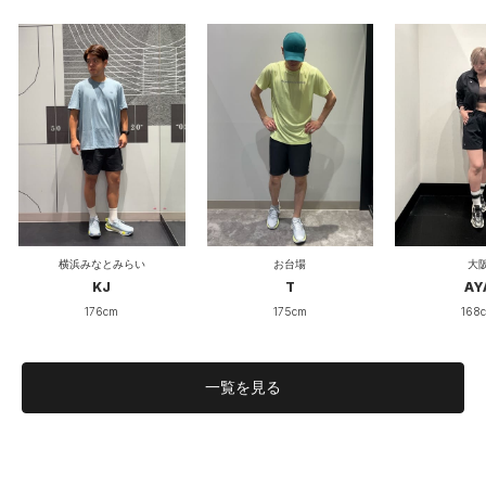
お台場
大
横浜みなとみらい
T
AY
KJ
175cm
168
176cm
一覧を見る