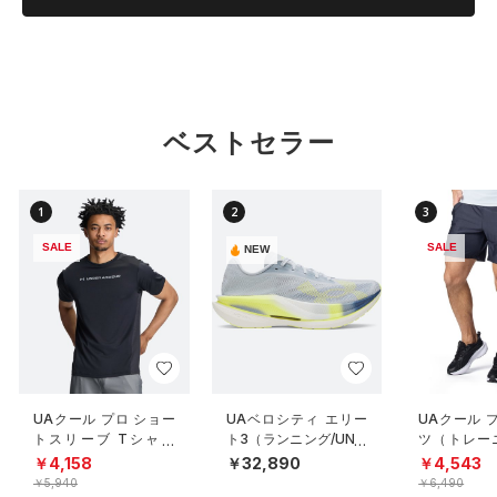
ベストセラー
1
2
3
SALE
SALE
NEW
UAクール プロ ショー
UAベロシティ エリー
UAクール 
トスリーブ Tシャツ
ト3（ランニング/UNIS
ツ（トレーニ
（トレーニング/MEN）
EX）
N）
￥4,158
￥32,890
￥4,543
￥5,940
￥6,490