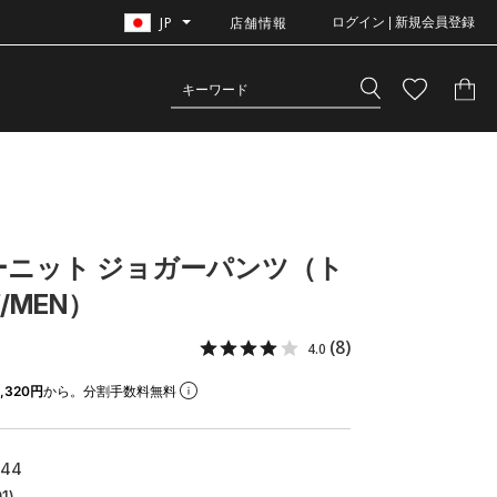
JP
店舗情報
ログイン | 新規会員登録
ーニット ジョガーパンツ（ト
/MEN）
(8)
4.0
,320円
から。分割手数料無料
744
1)