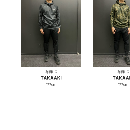
有明HQ
有明HQ
TAKAAKI
TAKAA
177cm
177cm