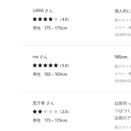
UARA さん
個人的に
（4.0）
購入サイ
カラー：Bla
男性 175～179cm
2026年0
nw さん
165c
（5.0）
購入サイ
カラー：Bla
男性 165～169cm
2026年02
恵方巻 さん
以前売っ
ツはつく
（2.0）
以前のア
男性 175～179cm
購入サイ