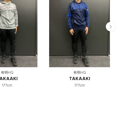
有明HQ
有明HQ
AKAAKI
TAKAAKI
177cm
177cm