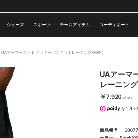
シューズ
スポーツ
チームアイテム
コーディネート
UAアーマーニット ジョガーパンツ（トレーニング/MEN）
UAアーマ
レーニング
￥7,920
（税込）
なら
月々1
商品番号
6007
カラー
Black(00