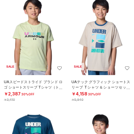
SALE
SALE
UAスピードストライド ブランド ロ
UAテック グラフィック ショートス
ゴ ショートスリーブ Tシャツ（トレ
リーブ Tシャツ＆ショーツセット
ーニング/BOYS）
（トレーニング/BOYS）
￥2,387
￥4,158
30%OFF
30%OFF
￥3,410
￥5,940