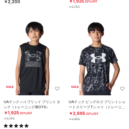
ル/KIDS）
￥1,925
￥2,200
30%OFF
￥2,750
SALE
SALE
UAテック ハイブリッド プリント タ
UAテック ビッグロゴ プリントショ
ンク（トレーニング/BOYS）
ートスリーブTシャツ（トレーニン
グ/BOYS）
￥1,925
￥2,695
30%OFF
30%OFF
￥2,750
￥3,850