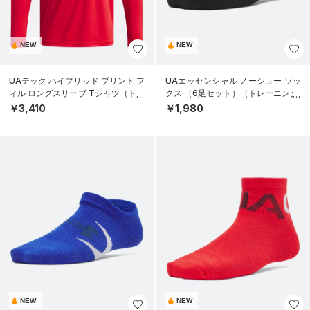
NEW
NEW
UAテック ハイブリッド プリント フ
UAエッセンシャル ノーショー ソッ
ィル ロングスリーブ Tシャツ（トレ
クス （6足セット）（トレーニング/
ーニング/BOYS）
KIDS）
￥3,410
￥1,980
NEW
NEW