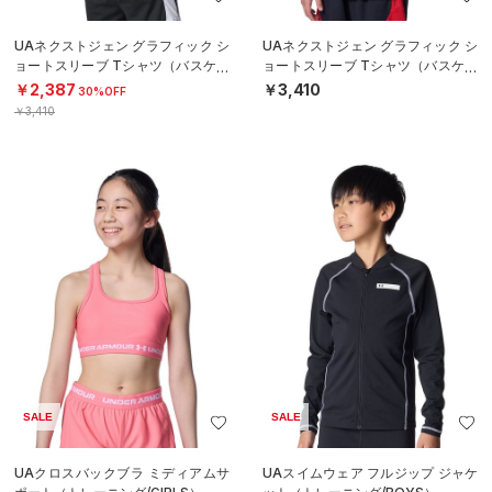
UAネクストジェン グラフィック シ
UAネクストジェン グラフィック シ
ョートスリーブ Tシャツ（バスケッ
ョートスリーブ Tシャツ（バスケッ
トボール/BOYS）
トボール/BOYS）
￥2,387
￥3,410
30%OFF
￥3,410
SALE
SALE
UAクロスバックブラ ミディアムサ
UAスイムウェア フルジップ ジャケ