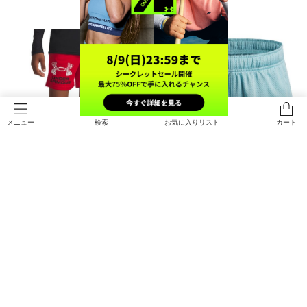
検索
お気に入りリスト
カート
メニュー
SALE
SALE
UAテック ロゴ ショーツ（トレーニ
UAテック メッシュショーツ（トレ
ング/BOYS）
ーニング/BOYS）
￥2,156
￥1,925
30%OFF
30%OFF
￥3,080
￥2,750