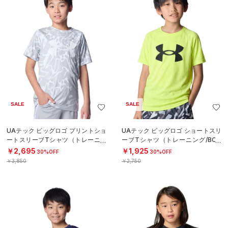
SALE
SALE
UAテック ビッグロゴ プリントショ
UAテック ビッグロゴ ショートスリ
ートスリーブTシャツ（トレーニン
ーブTシャツ（トレーニング/BOY
グ/BOYS）
S）
￥2,695
￥1,925
30%OFF
30%OFF
￥3,850
￥2,750