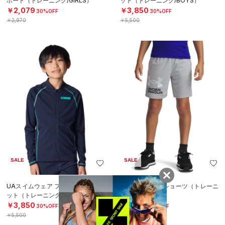
ポート（トレーニング/GIRLS）
ット（トレーニング/BOYS）
￥2,079
￥3,850
30%OFF
30%OFF
￥2,970
￥5,500
SALE
SALE
UAスイムウェア フルジップ ジャケ
UAテック ロゴ ショーツ（トレーニ
ット（トレーニング/BOYS）
ング/BOYS）
￥3,850
￥2,156
30%OFF
30%OFF
￥5,500
￥3,080