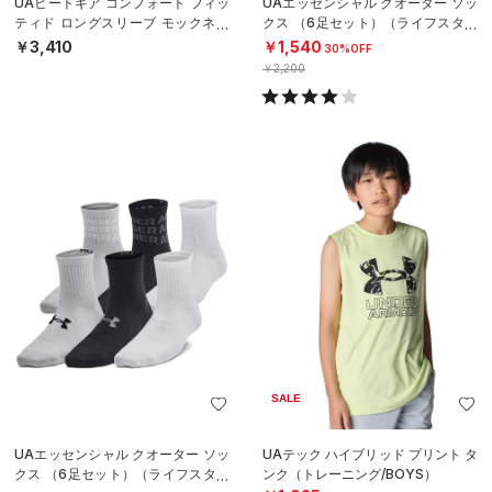
UAヒートギア コンフォート フィッ
UAエッセンシャル クオーター ソッ
ティド ロングスリーブ モックネッ
クス （6足セット）（ライフスタイ
ク シャツ（ベースボール/BOYS）
ル/KIDS）
￥3,410
￥1,540
30%OFF
￥2,200
SALE
UAエッセンシャル クオーター ソッ
UAテック ハイブリッド プリント タ
クス （6足セット）（ライフスタイ
ンク（トレーニング/BOYS）