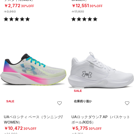
￥2,772
￥12,551
30%OFF
30%OFF
￥3,960
￥17,930
SALE
SALE
在庫残り僅か
UAベロシティ ペース（ランニング/
UAロックダウン7 AP（バスケット
WOMEN）
ボール/KIDS）
￥10,472
￥5,775
30%OFF
30%OFF
￥14,960
￥8,250