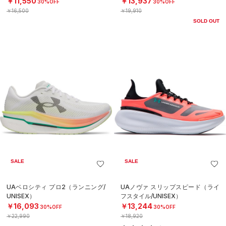
￥11,550
￥13,937
30%OFF
30%OFF
￥16,500
￥19,910
SOLD OUT
SALE
SALE
UAベロシティ プロ2（ランニング/
UAノヴァ スリップスピード（ライ
UNISEX）
フスタイル/UNISEX）
￥16,093
￥13,244
30%OFF
30%OFF
￥22,990
￥18,920