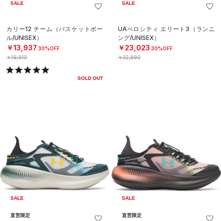
SALE
SALE
カリー12 チーム（バスケットボー
UAベロシティ エリート3（ランニ
ル/UNISEX）
ング/UNISEX）
￥13,937
￥23,023
30%OFF
30%OFF
￥19,910
￥32,890
SOLD OUT
SALE
SALE
直営限定
直営限定