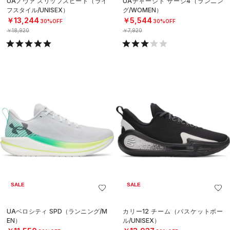
UAノヴァ スリップスピード（ライ
UAチャージド サージ4（ランニン
フスタイル/UNISEX）
グ/WOMEN）
￥13,244
￥5,544
30%OFF
30%OFF
￥18,920
￥7,920
SALE
SALE
UAベロシティ SPD（ランニング/M
カリー12 チーム（バスケットボー
EN）
ル/UNISEX）