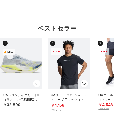
ベストセラー
1
2
3
SALE
SALE
NEW
UAベロシティ エリート3
UAクール プロ ショート
UAクール
（ランニング/UNISEX）
スリーブ Tシャツ（トレ
（トレーニ
ーニング/MEN）
￥32,890
￥4,543
￥4,158
￥6,490
￥5,940