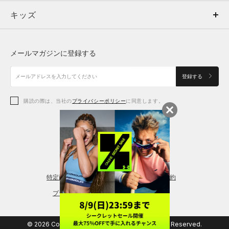
キッズ
トップス
ボトムス
キッズ
トップス
ボトムス
シューズ
シューズ
メールマガジンに登録する
ボトムス
シューズ
アクセサリー
アクセサリー
登録する
シューズ
アクセサリー
購読の際は、当社の
プライバシーポリシー
に同意します。
アクセサリー
スポーツブラ
レギンス＆タイツ
特定商取引法に基づく通販の表記
会員規約
プライバシーポリシー
© 2026 Copyright DOME Corporation. All Rights Reserved.