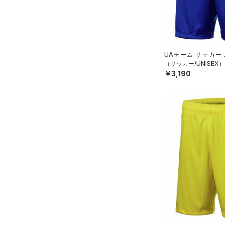
ルドギアインフラレッド)
（0）
（0）
ボール
AUXETIC(オーゼティック)
（0）
イヤホン＆ヘッドホン
（0）
（0）
ウォーターボトル
UAチーム サッカー
Charged Cotton(チャージド
（サッカー/UNISEX）
（0）
その他
コットン)
（0）
￥3,190
Rival Fleece(ライバルフリー
ス)
（0）
Armour Fleece(アーマーフリ
ース)
（0）