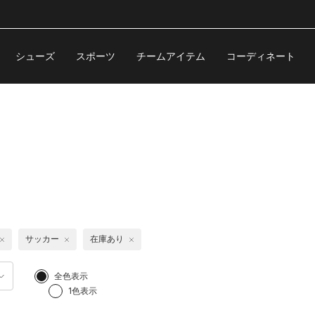
シューズ
スポーツ
チームアイテム
コーディネート
サッカー
在庫あり
全色表示
1色表示