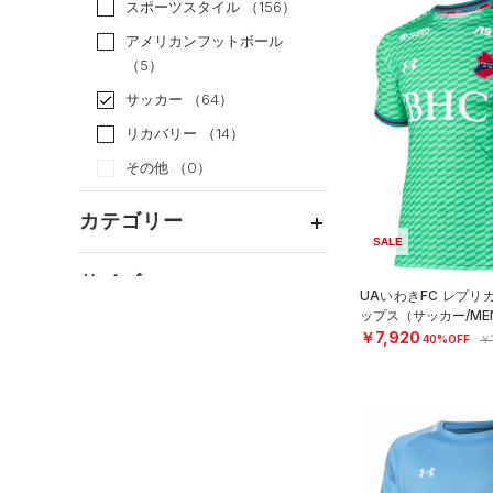
スポーツスタイル
（156）
アメリカンフットボール
（5）
サッカー
（64）
リカバリー
（14）
その他
（0）
カテゴリー
SALE
トップス
サイズ
UAいわきFC レプリ
ボトムス
すべてのトップス
ップス（サッカー/ME
カテゴリーを選択してください。
￥7,920
アクセサリー
カラー
40%OFF
￥
すべてのボトムス
（0）
ベースレイヤー
シューズ
すべてのアクセサリー
（0）
レギンス&タイツ
（20）
Tシャツ
価格
すべてのシューズ
（0）
バックパック
（16）
ショートパンツ
（0）
タンクトップ
ブラック
ホワイト
ブラウン
グリーン
（0）
スポーツシューズ
ショルダー＆トートバッグ
（2）
パンツ(ロングパンツ)
（0）
ポロシャツ
テクノロジー
（0）
（0）
スパイク
～
円
円
（0）