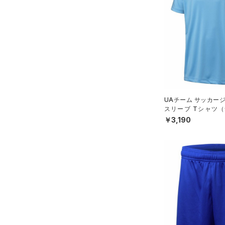
スウェット＆フリース
（0）
ロングTシャツ
ブルー
パープル
レッド
イエロー
（0）
サックパック
FLOW(フロー)
（0）
スポーツスタイルシューズ
在庫
（0）
アンダーウェア
（0）
パーカー&トレーナー
（0）
（0）
ウェストバッグ
HOVR(ホバー)
（0）
（0）
スカート
（0）
ジャケット
オレンジ
その他
（0）
在庫あり
サンダル
（0）
ダッフルバッグ
CHARGED(チャージド)
（0）
（0）
スイムウェア
（6）
ジャージ
MICRO G(マイクロＧ)
（0）
（0）
キャップ＆ビーニー
限定
（3）
ベスト
TRIBASE(トライベース)
（0）
ベルト
（0）
直営限定
（0）
（0）
ダウン・コート
コレクション
（0）
グローブ・手袋
UAチーム サッカー
RUSH(ラッシュ)
（0）
公式サイト限定
（0）
（0）
スポーツブラ
スリーブ Tシャツ（サ
（0）
アイウェア
プロジェクトロック
（0）
ISO-CHILL(アイソチル)
（0）
在庫残りわずか
（7）
X）
￥3,190
（0）
セットアップ
リストバンド＆ヘッドバンド
ステフィン・カリー
（0）
Tech(テック)
（0）
（0）
（0）
スイムウェア
アジア限定
（0）
COLDGEAR ARMOUR(コール
（0）
スポーツマスク
ドギアアーマー)
（0）
（13）
ソックス
HEATGEAR ARMOUR(ヒート
ギアアーマー)
（0）
（0）
ネックウォーマー
STORM(ストーム)
（0）
（0）
スリーブ
COLDGEAR INFRARED(コー
（2）
タオル