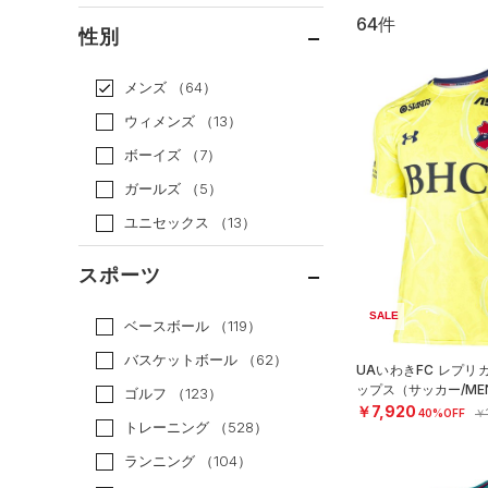
64件
通常価格
（60）
性別
セール
（4）
メンズ
（64）
ウィメンズ
（13）
ボーイズ
（7）
ガールズ
（5）
ユニセックス
（13）
スポーツ
SALE
ベースボール
（119）
バスケットボール
（62）
UAいわきFC レプリ
ップス（サッカー/ME
ゴルフ
（123）
￥7,920
40%OFF
￥
トレーニング
（528）
ランニング
（104）