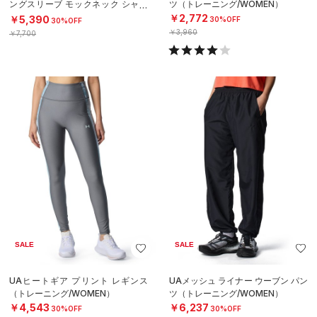
ングスリーブ モックネック シャツ
ツ（トレーニング/WOMEN）
（ゴルフ/WOMEN）
￥2,772
￥5,390
30%OFF
30%OFF
￥3,960
￥7,700
SALE
SALE
UAヒートギア プリント レギンス
UAメッシュ ライナー ウーブン パン
（トレーニング/WOMEN）
ツ（トレーニング/WOMEN）
￥4,543
￥6,237
30%OFF
30%OFF