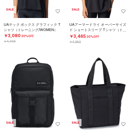
SALE
SALE
UAテック ボックス グラフィック T
UAアーマードライ オーバーサイズ
シャツ（トレーニング/WOMEN）
ド ショートスリーブ Tシャツ（トレ
ーニング/WOMEN）
￥3,080
￥3,465
30%OFF
30%OFF
￥4,400
￥4,950
SALE
SALE