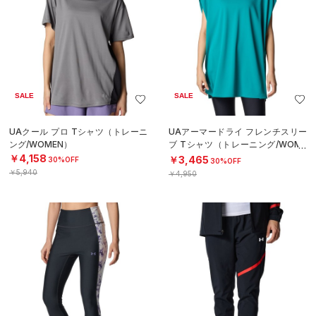
SALE
SALE
UAクール プロ Tシャツ（トレーニ
UAアーマードライ フレンチスリー
ング/WOMEN）
ブ Tシャツ（トレーニング/WOME
N）
￥4,158
￥3,465
30%OFF
30%OFF
￥5,940
￥4,950