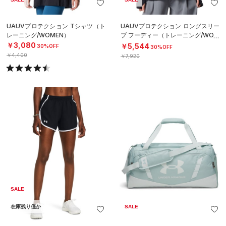
UAUVプロテクション Tシャツ（ト
UAUVプロテクション ロングスリー
レーニング/WOMEN）
ブ フーディー（トレーニング/WOM
EN）
￥3,080
￥5,544
30%OFF
30%OFF
￥4,400
￥7,920
SALE
在庫残り僅か
SALE