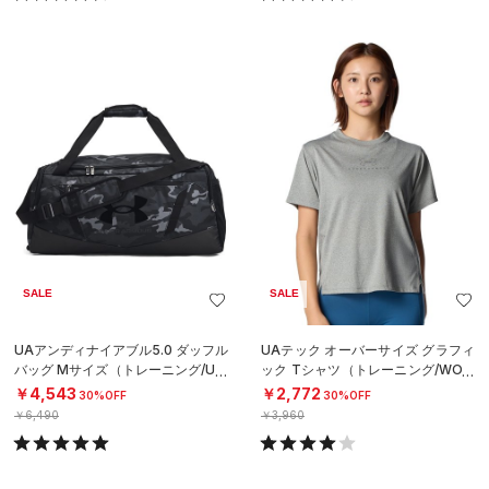
SALE
SALE
UAアンディナイアブル5.0 ダッフル
UAテック オーバーサイズ グラフィ
バッグ Mサイズ（トレーニング/UNI
ック Tシャツ（トレーニング/WOM
SEX）
EN）
￥4,543
￥2,772
30%OFF
30%OFF
￥6,490
￥3,960