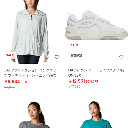
SALE
SALE
直営限定
UAUVプロテクション ロングスリー
UAアイコン ロー（ライフスタイル/
ブ フーディー（トレーニング/WOM
UNISEX）
EN）
￥12,551
￥5,544
30%OFF
30%OFF
￥17,930
￥7,920