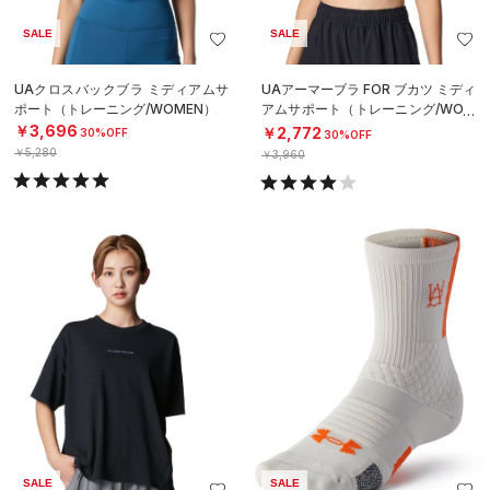
SALE
SALE
UAクロスバックブラ ミディアムサ
UAアーマーブラ FOR ブカツ ミディ
ポート（トレーニング/WOMEN）
アムサポート（トレーニング/WOM
EN）
￥3,696
￥2,772
30%OFF
30%OFF
￥5,280
￥3,960
SALE
SALE