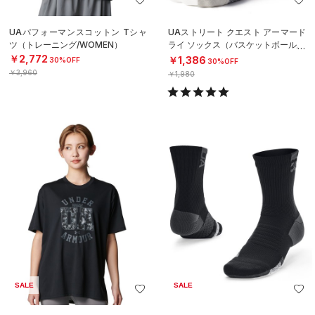
UAパフォーマンスコットン Tシャ
UAストリート クエスト アーマード
ツ（トレーニング/WOMEN）
ライ ソックス（バスケットボール/U
NISEX）
￥2,772
￥1,386
30%OFF
30%OFF
￥3,960
￥1,980
SALE
SALE