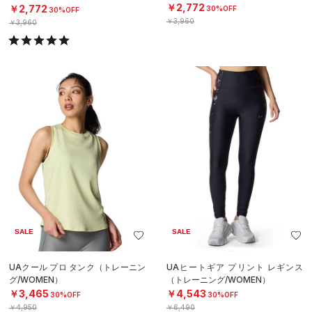
EN）
￥2,772
￥2,772
30%OFF
30%OFF
￥3,960
￥3,960
SALE
SALE
UAクール プロ タンク（トレーニン
UAヒートギア プリント レギンス
グ/WOMEN）
（トレーニング/WOMEN）
￥3,465
￥4,543
30%OFF
30%OFF
￥4,950
￥6,490