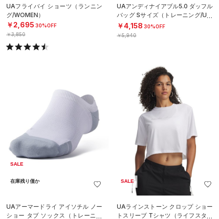
UAフライバイ ショーツ（ランニン
UAアンディナイアブル5.0 ダッフル
グ/WOMEN）
バッグ Sサイズ（トレーニング/UNI
SEX）
￥2,695
￥4,158
30%OFF
30%OFF
￥3,850
￥5,940
SALE
在庫残り僅か
SALE
UAアーマードライ アイソチル ノー
UAラインストーン クロップ ショー
ショー タブ ソックス（トレーニン
トスリーブ Tシャツ（ライフスタイ