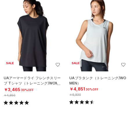
SALE
SALE
UAアーマードライ フレンチスリー
UAブラタンク（トレーニング/WO
ブ Tシャツ（トレーニング/WOME
MEN）
N）
￥4,851
￥3,465
30%OFF
30%OFF
￥6,930
￥4,950