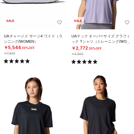
SALE
SALE
UAチャージド サージ4 ワイド（ラ
UAテック オーバーサイズ グラフィ
ンニング/WOMEN）
ック Tシャツ（トレーニング/WOM
EN）
￥5,544
￥2,772
30%OFF
30%OFF
￥7,920
￥3,960