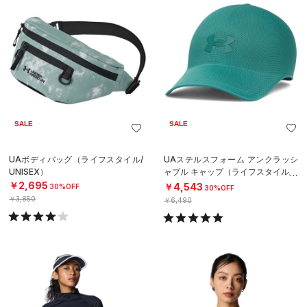
SALE
SALE
UAボディバッグ（ライフスタイル/
UAステルスフォーム アンクラッシ
UNISEX）
ャブル キャップ（ライフスタイル/U
NISEX）
￥2,695
￥4,543
30%OFF
30%OFF
￥3,850
￥6,490