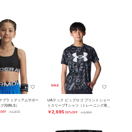
SALE
クブラ ミディアムサポー
UAテック ビッグロゴ プリントショー
/GIRLS）
トスリーブTシャツ（トレーニング/BO
YS）
￥2,695
OFF
￥2,970
30%OFF
￥3,850