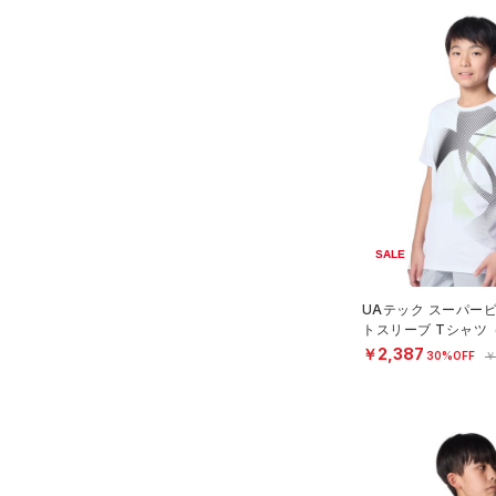
SALE
UAテック スーパー
トスリーブ Tシャツ
OYS）
￥2,387
30%OFF
￥