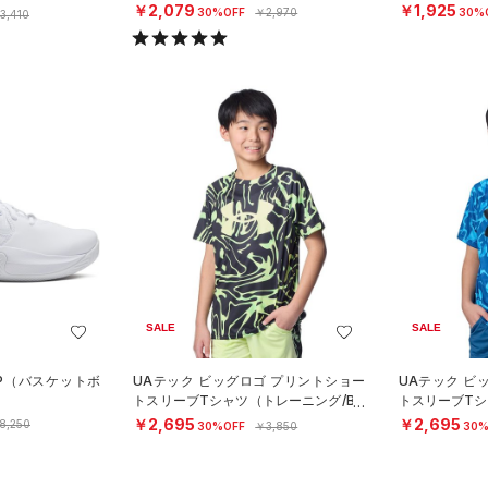
￥2,079
￥1,925
30%OFF
￥2,970
30%
3,410
SALE
SALE
AP（バスケットボ
UAテック ビッグロゴ プリントショー
UAテック ビ
トスリーブTシャツ（トレーニング/BO
トスリーブTシ
YS）
YS）
￥2,695
￥2,695
8,250
30%OFF
￥3,850
30%