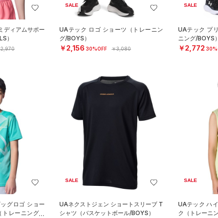
SALE
SALE
 ミディアムサポー
UAテック ロゴ ショーツ（トレーニン
UAテック プ
LS）
グ/BOYS）
ニング/BOYS
￥2,156
￥2,772
2,970
30%OFF
￥3,080
30%
SALE
SALE
ビッグロゴ ショー
UAネクストジェン ショートスリーブ T
UAテック ハ
（トレーニング/B
シャツ（バスケットボール/BOYS）
ク（トレーニン