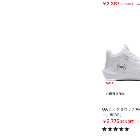
OYS）
￥2,387
30%OFF
￥
SALE
在庫残り僅か
UAロックダウン7 
ール/KIDS）
￥5,775
30%OFF
￥