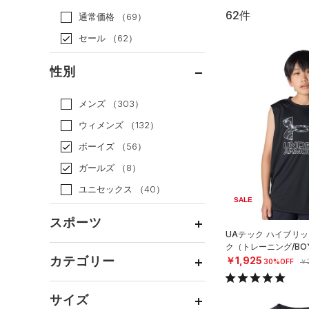
62件
通常価格
（69）
セール
（62）
性別
メンズ
（303）
ウィメンズ
（132）
ボーイズ
（56）
ガールズ
（8）
ユニセックス
（40）
SALE
スポーツ
UAテック ハイブリッ
ク（トレーニング/BO
ベースボール
（0）
カテゴリー
￥1,925
30%OFF
￥2
バスケットボール
（3）
トップス
ゴルフ
（0）
サイズ