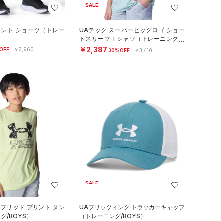
SALE
リント ショーツ（トレー
UAテック スーパービッグロゴ ショー
）
トスリーブ Tシャツ（トレーニング/B
OYS）
￥2,387
OFF
￥3,960
30%OFF
￥3,410
SALE
イブリッド プリント タン
UAブリッツィング トラッカーキャップ
グ/BOYS）
（トレーニング/BOYS）