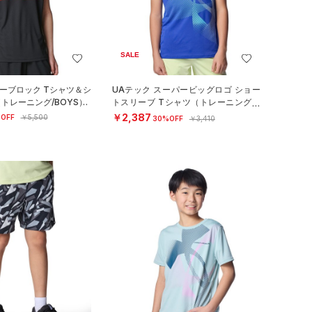
SALE
ラーブロック Tシャツ＆シ
UAテック スーパービッグロゴ ショー
トレーニング/BOYS）
トスリーブ Tシャツ（トレーニング/B
OYS）
￥2,387
OFF
￥5,500
30%OFF
￥3,410