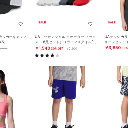
SALE
SALE
トラッカーキャップ
UAエッセンシャル クオーター ソック
UAテック カ
YS）
ス （6足セット）（ライフスタイル/KI
ョーツセット（
DS）
￥3,850
￥1,540
,080
30%
30%OFF
￥2,200