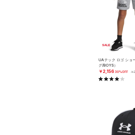
（0）
（2）
スイムウェア
アジア限定
（0）
COLDGEAR ARMOUR(コール
（0）
スポーツマスク
ドギアアーマー)
（0）
（1）
ソックス
HEATGEAR ARMOUR(ヒート
ギアアーマー)
（0）
（0）
ネックウォーマー
STORM(ストーム)
（0）
（0）
スリーブ
SALE
COLDGEAR INFRARED(コー
（0）
タオル
ルドギアインフラレッド)
UAテック ロゴ シ
（0）
（0）
ボール
グ/BOYS）
AUXETIC(オーゼティック)
￥2,156
（0）
30%OFF
￥3
イヤホン＆ヘッドホン
（0）
（0）
ウォーターボトル
Charged Cotton(チャージド
（0）
その他
コットン)
（0）
Rival Fleece(ライバルフリー
ス)
（0）
Armour Fleece(アーマーフリ
ース)
（0）