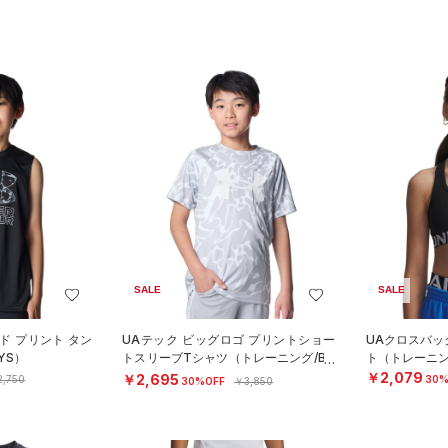
SALE
SALE
ド プリント タン
UAテック ビッグロゴ プリントショー
UAクロスバッ
YS）
トスリーブTシャツ（トレーニング/BO
ト（トレーニング
YS）
￥2,079
￥2,695
,750
30%
30%OFF
￥3,850