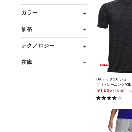
ボトムス
トレーニング
すべてのトップス
（55）
カテゴリーを選択してください。
アクセサリー
カラー
すべてのボトムス
ランニング
（1）
（2）
ベースレイヤー
シューズ
すべてのアクセサリー
（2）
スポーツスタイル
（2）
レギンス&タイツ
（31）
Tシャツ
価格
すべてのシューズ
（0）
アメリカンフットボール
バックパック
（11）
ショートパンツ
（2）
タンクトップ
ブラック
ホワイト
ブラウン
グリーン
（0）
（2）
スポーツシューズ
ショルダー＆トートバッグ
（0）
パンツ(ロングパンツ)
（0）
ポロシャツ
テクノロジー
（0）
サッカー
（1）
（0）
スパイク
～
円
円
（0）
スウェット＆フリース
（1）
ロングTシャツ
ブルー
パープル
レッド
イエロー
リカバリー
（0）
（0）
サックパック
FLOW(フロー)
（0）
スポーツスタイルシューズ
在庫
（0）
アンダーウェア
（0）
パーカー&トレーナー
SALE
その他
（0）
（0）
（0）
ウェストバッグ
HOVR(ホバー)
（0）
（0）
スカート
（0）
ジャケット
オレンジ
その他
（0）
在庫あり
サンダル
（0）
ダッフルバッグ
CHARGED(チャージド)
（0）
UAテック2.0 ショ
（2）
スイムウェア
（0）
ジャージ
ツ（トレーニング/KID
MICRO G(マイクロＧ)
（2）
（0）
キャップ＆ビーニー
限定
￥1,925
30%OFF
￥2
（0）
ベスト
TRIBASE(トライベース)
（0）
ベルト
（0）
直営限定
（0）
（0）
ダウン・コート
コレクション
（0）
グローブ・手袋
RUSH(ラッシュ)
（0）
公式サイト限定
（0）
（2）
スポーツブラ
（0）
アイウェア
プロジェクトロック
（0）
ISO-CHILL(アイソチル)
（0）
在庫残りわずか
（1）
（2）
セットアップ
リストバンド＆ヘッドバンド
ステフィン・カリー
（0）
Tech(テック)
（2）