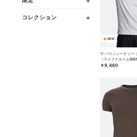
限定
MICRO G(マイクロＧ)
（0）
（4）
ベスト
（6）
ベルト
TRIBASE(トライベース)
（2）
直営限定
（129）
（3）
ダウン・コート
コレクション
（41）
グローブ・手袋
RUSH(ラッシュ)
（12）
公式サイト限定
（9）
（23）
スポーツブラ
（8）
アイウェア
プロジェクトロック
（1）
ISO-CHILL(アイソチル)
在庫残りわずか
（40）
（3）
セットアップ
リストバンド＆ヘッドバンド
（43）
NEW
ステフィン・カリー
（9）
（9）
（3）
スイムウェア
Tech(テック)
（53）
アジア限定
（5）
ザ バウンシーティー
（0）
スポーツマスク
COLDGEAR ARMOUR(コール
（ライフスタイル/ME
ドギアアーマー)
（0）
（67）
￥9,460
ソックス
HEATGEAR ARMOUR(ヒート
（1）
ネックウォーマー
ギアアーマー)
（35）
（8）
スリーブ
STORM(ストーム)
（85）
（10）
タオル
COLDGEAR INFRARED(コー
ルドギアインフラレッド)
（0）
ボール
（3）
（0）
イヤホン＆ヘッドホン
AUXETIC(オーゼティック)
（3）
ウォーターボトル
（0）