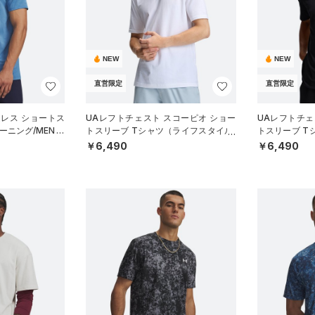
NEW
NEW
直営限定
直営限定
ムレス ショートス
UAレフトチェスト スコーピオ ショー
UAレフトチェ
ーニング/MEN）
トスリーブ Tシャツ（ライフスタイル/
トスリーブ T
MEN）
MEN）
￥6,490
￥6,490