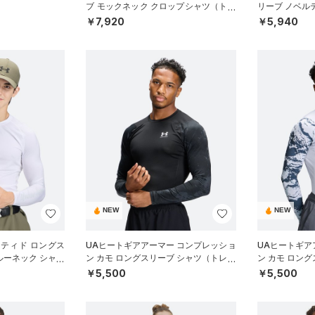
ブ モックネック クロップシャツ（トレ
リーブ ノベル
ーニング/WOMEN）
（ゴルフ/MEN
￥7,920
￥5,940
NEW
NEW
ッティド ロングス
UAヒートギアアーマー コンプレッショ
UAヒートギア
ルーネック シャツ
ン カモ ロングスリーブ シャツ（トレー
ン カモ ロン
ニング/MEN）
ニング/MEN）
￥5,500
￥5,500