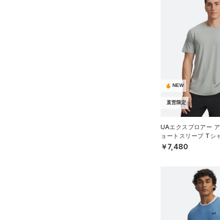
NEW
直営限定
UAエクスプロアー ア
ョートスリーブ Tシ
イル/MEN）
￥7,480