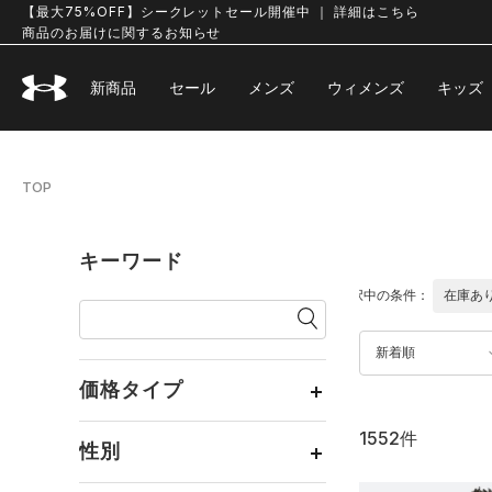
【最大75%OFF】シークレットセール開催中 ｜ 詳細はこちら
商品のお届けに関するお知らせ
新商品
セール
メンズ
ウィメンズ
キッズ
TOP
キーワード
選択中の条件：
在庫あ
新着順
価格タイプ
1552件
通常価格
（1088）
性別
セール
（464）