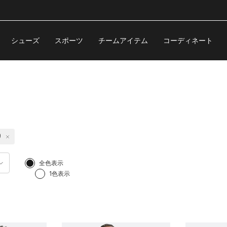
シューズ
スポーツ
チームアイテム
コーディネート
り
全色表示
1色表示