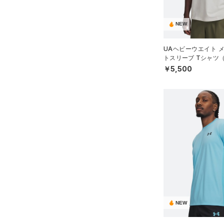
NEW
UAヘビーウエイト 
トスリーブ Tシャツ
MEN）
￥5,500
NEW