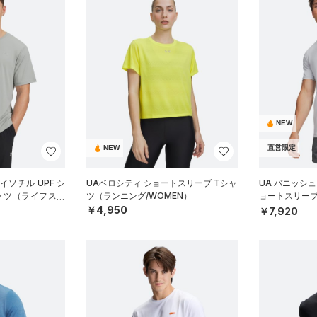
NEW
NEW
直営限定
イソチル UPF シ
UAベロシティ ショートスリーブ Tシャ
UA バニッシュ
ャツ（ライフスタ
ツ（ランニング/WOMEN）
ョートスリーブ
MEN）
￥4,950
￥7,920