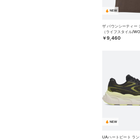
（9）
その他
Charged Cotton(チャージド
コットン)
（10）
NEW
Rival Fleece(ライバルフリー
ス)
（0）
ザ バウンシーティー
（ライフスタイル/WO
Armour Fleece(アーマーフリ
￥9,460
ース)
（0）
NEW
UAハートビート ラ