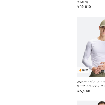
グ/MEN）
￥19,910
NEW
UAヒートギア フィ
リーブ ノベルティ ク
（ゴルフ/MEN）
￥5,940