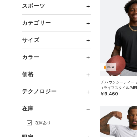
メンズ
（1181）
スポーツ
ウィメンズ
（543）
ベースボール
（147）
ボーイズ
（122）
カテゴリー
バスケットボール
（77）
ガールズ
（25）
トップス
ゴルフ
（129）
サイズ
ユニセックス
（303）
ボトムス
トレーニング
すべてのトップス
（760）
カテゴリーを選択してください。
アクセサリー
カラー
すべてのボトムス
ランニング
（165）
（166）
ベースレイヤー
シューズ
すべてのアクセサリー
（59）
スポーツスタイル
（184）
レギンス&タイツ
NEW
（301）
Tシャツ
価格
すべてのシューズ
（38）
アメリカンフットボール
バックパック
（149）
ショートパンツ
（63）
タンクトップ
ブラック
ホワイト
ブラウン
グリーン
ザ バウンシーティー
（5）
（117）
スポーツシューズ
ショルダー＆トートバッグ
（ライフスタイル/ME
（79）
パンツ(ロングパンツ)
（48）
ポロシャツ
テクノロジー
（11）
サッカー
（71）
￥9,460
（12）
スパイク
～
円
円
（6）
スウェット＆フリース
（38）
ロングTシャツ
ブルー
パープル
レッド
イエロー
リカバリー
（14）
（13）
サックパック
FLOW(フロー)
（2）
スポーツスタイルシューズ
在庫
（39）
アンダーウェア
（15）
パーカー&トレーナー
その他
（30）
（0）
（8）
ウェストバッグ
HOVR(ホバー)
（61）
（0）
スカート
（47）
ジャケット
オレンジ
その他
（18）
在庫あり
サンダル
（15）
ダッフルバッグ
CHARGED(チャージド)
（7）
スイムウェア
（22）
（48）
ジャージ
（45）
キャップ＆ビーニー