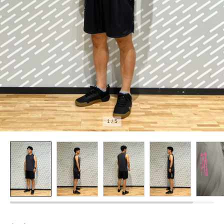
1
/
5