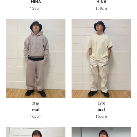
HINA
HINA
159cm
159cm
新宿
新宿
mal
mal
165cm
165cm