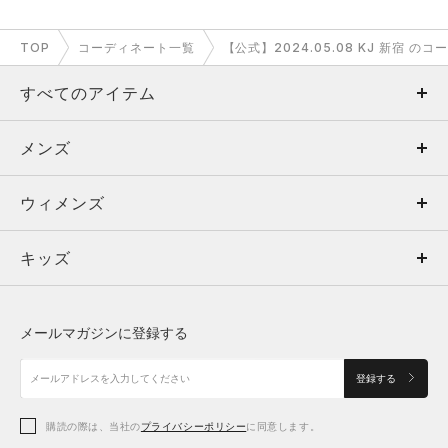
TOP
コーディネート一覧
【公式】2024.05.08 KJ 新宿 の
すべてのアイテム
メンズ
メンズ
ウィメンズ
トップス
ウィメンズ
キッズ
トップス
ボトムス
キッズ
トップス
ボトムス
シューズ
シューズ
メールマガジンに登録する
ボトムス
シューズ
アクセサリー
アクセサリー
登録する
シューズ
アクセサリー
購読の際は、当社の
プライバシーポリシー
に同意します。