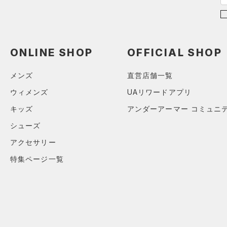
（3）
パンツ(ロングパンツ)
（0）
YXS(120cm)
カラー
（0）
スパイク
（0）
スウェット＆フリース
YS(130cm)
（2）
サックパック
スポーツスタイルシューズ
（0）
アンダーウェア
YM(140cm)
（0）
価格
（0）
ウェストバッグ
ONLINE SHOP
OFFICIAL SHOP
（0）
ブラック
スカート
ホワイト
ブラウン
グリーン
YL(150cm)
（0）
サンダル
（0）
ダッフルバッグ
（0）
テクノロジー
YXL(160cm)
スイムウェア
メンズ
直営店舗一覧
（0）
キャップ＆ビーニー
～
円
円
S
ブルー
パープル
レッド
イエロー
ウィメンズ
UAリワードアプリ
（0）
FLOW(フロー)
（0）
ベルト
在庫
M
キッズ
アンダーアーマー コミュニ
HOVR(ホバー)
（0）
（0）
グローブ・手袋
L
オレンジ
その他
シューズ
在庫あり
CHARGED(チャージド)
（0）
限定
（0）
アイウェア
XL
アクセサリー
MICRO G(マイクロＧ)
（0）
リストバンド＆ヘッドバンド
2XL
直営限定
（0）
コレクション
（0）
特集ページ一覧
TRIBASE(トライベース)
3XL
公式サイト限定
（0）
（0）
（0）
スポーツマスク
4XL
プロジェクトロック
（0）
在庫残りわずか
（0）
RUSH(ラッシュ)
（0）
（10）
ソックス
5XL
ステフィン・カリー
（2）
ISO-CHILL(アイソチル)
（0）
（0）
ネックウォーマー
アジア限定
（0）
Tech(テック)
（4）
（0）