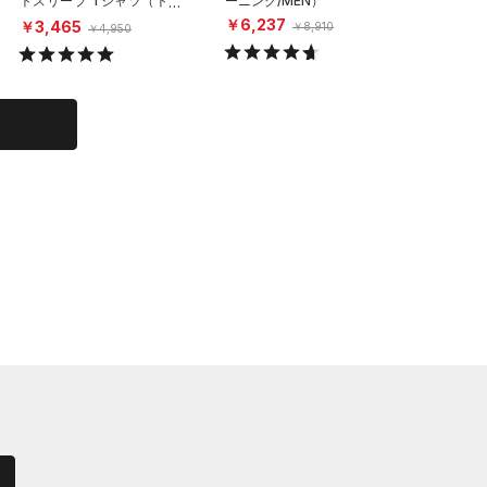
トスリーブ Tシャツ（トレ
ーニング/MEN）
ートスリ
ーニング/MEN）
レーニング
￥6,237
￥3,465
￥4,85
￥8,910
￥4,950