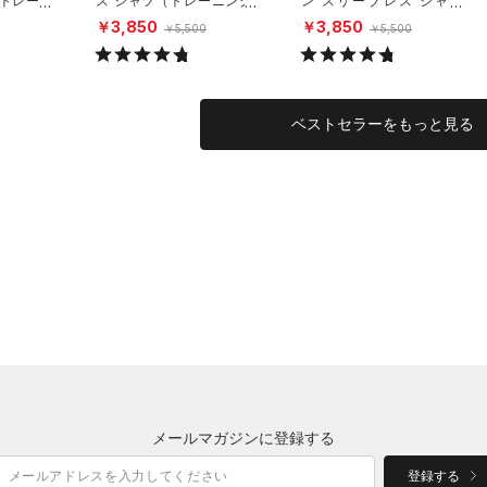
（トレーニ
ス シャツ（トレーニング/
ン スリーブレス シャツ
MEN）
（トレーニング/MEN）
￥3,850
￥3,850
￥5,500
￥5,500
ベストセラーをもっと見る
メールマガジンに登録する
登録する