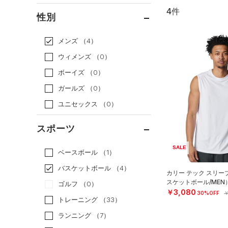
4件
通常価格
（2）
性別
セール
（2）
メンズ
（4）
ウィメンズ
（0）
ボーイズ
（0）
ガールズ
（0）
ユニセックス
（0）
スポーツ
SALE
ベースボール
（1）
バスケットボール
（4）
カリー テック スリー
スケットボール/MEN
ゴルフ
（0）
￥3,080
30%OFF
￥
トレーニング
（33）
ランニング
（7）