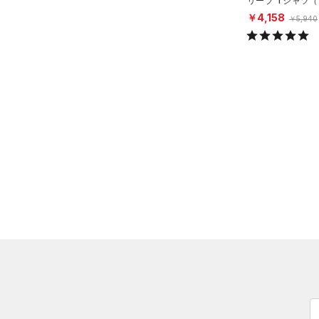
リーブ Tシャツ
（0）
ロングTシャツ
ング/MEN）
￥4,158
￥5,940
（1）
パーカー&トレーナー
（0）
ジャケット
（1）
ジャージ
（0）
ベスト
（0）
ダウン・コート
（0）
スポーツブラ
（0）
セットアップ
（0）
スイムウェア
ボトムス
アクセサリー
すべてのボトムス
シューズ
すべてのアクセサリー
（3）
レギンス&タイツ
すべてのシューズ
（1）
バックパック
（13）
ショートパンツ
サイズ
（4）
スポーツシューズ
ショルダー＆トートバッグ