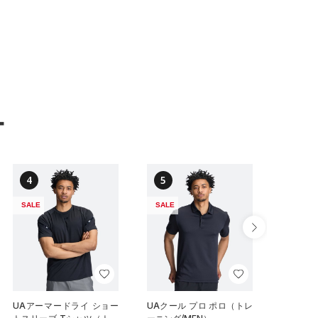
ー
4
5
6
SALE
SALE
SALE
UAアーマードライ ショー
UAクール プロ ポロ（トレ
UAクール