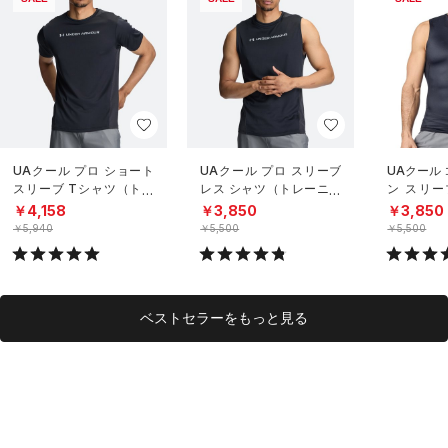
UAクール プロ ショート
UAクール プロ スリーブ
UAクール
スリーブ Tシャツ（トレ
レス シャツ（トレーニン
ン スリー
ーニング/MEN）
グ/MEN）
（トレーニ
￥4,158
￥3,850
￥3,850
￥5,940
￥5,500
￥5,500
ベストセラーをもっと見る