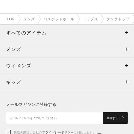
TOP
メンズ
バスケットボール
トップス
タンクトップ
すべてのアイテム
メンズ
メンズ
ウィメンズ
トップス
ウィメンズ
キッズ
トップス
ボトムス
キッズ
トップス
ボトムス
シューズ
シューズ
メールマガジンに登録する
ボトムス
シューズ
アクセサリー
アクセサリー
登録する
シューズ
アクセサリー
購読の際は、当社の
プライバシーポリシー
に同意します。