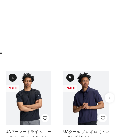
ー
4
5
6
SALE
SALE
SALE
UAアーマードライ ショー
UAクール プロ ポロ（トレ
UAクー