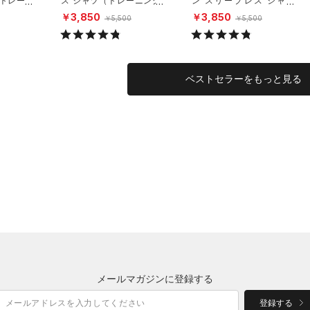
（トレーニ
ス シャツ（トレーニング/
ン スリーブレス シャツ
MEN）
（トレーニング/MEN）
￥3,850
￥3,850
￥5,500
￥5,500
ベストセラーをもっと見る
メールマガジンに登録する
登録する