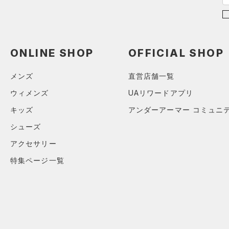
（3）
パンツ(ロングパンツ)
（0）
YXS(120cm)
カラー
（0）
スパイク
（0）
スウェット＆フリース
YS(130cm)
（2）
サックパック
スポーツスタイルシューズ
（0）
アンダーウェア
YM(140cm)
（0）
価格
（0）
ウェストバッグ
ONLINE SHOP
OFFICIAL SHOP
（0）
ブラック
スカート
ホワイト
ブラウン
グリーン
YL(150cm)
（0）
サンダル
（0）
ダッフルバッグ
（0）
テクノロジー
YXL(160cm)
スイムウェア
メンズ
直営店舗一覧
（0）
キャップ＆ビーニー
～
円
円
S
ブルー
パープル
レッド
イエロー
ウィメンズ
UAリワードアプリ
（0）
FLOW(フロー)
（0）
ベルト
在庫
M
キッズ
アンダーアーマー コミュニ
HOVR(ホバー)
（0）
（0）
グローブ・手袋
L
オレンジ
その他
シューズ
在庫あり
CHARGED(チャージド)
（0）
限定
（0）
アイウェア
XL
アクセサリー
MICRO G(マイクロＧ)
（0）
リストバンド＆ヘッドバンド
2XL
直営限定
（0）
コレクション
（0）
特集ページ一覧
TRIBASE(トライベース)
3XL
公式サイト限定
（0）
（0）
（0）
スポーツマスク
4XL
プロジェクトロック
（0）
在庫残りわずか
（0）
RUSH(ラッシュ)
（0）
（10）
ソックス
5XL
ステフィン・カリー
（2）
ISO-CHILL(アイソチル)
（0）
（0）
ネックウォーマー
アジア限定
（0）
Tech(テック)
（4）
（0）