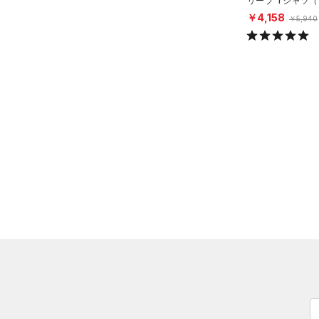
リーブ Tシャツ
（0）
ロングTシャツ
ング/MEN）
￥4,158
￥5,940
（1）
パーカー&トレーナー
（0）
ジャケット
（1）
ジャージ
（0）
ベスト
（0）
ダウン・コート
（0）
スポーツブラ
（0）
セットアップ
（0）
スイムウェア
ボトムス
アクセサリー
すべてのボトムス
シューズ
すべてのアクセサリー
（3）
レギンス&タイツ
すべてのシューズ
（1）
バックパック
（13）
ショートパンツ
サイズ
（4）
スポーツシューズ
ショルダー＆トートバッグ