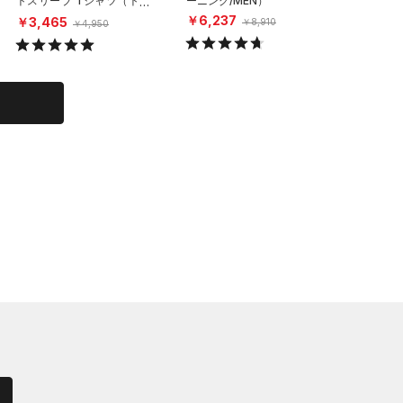
トスリーブ Tシャツ（トレ
ーニング/MEN）
ーニング/
ーニング/MEN）
￥6,237
￥6,23
￥3,465
￥8,910
￥4,950