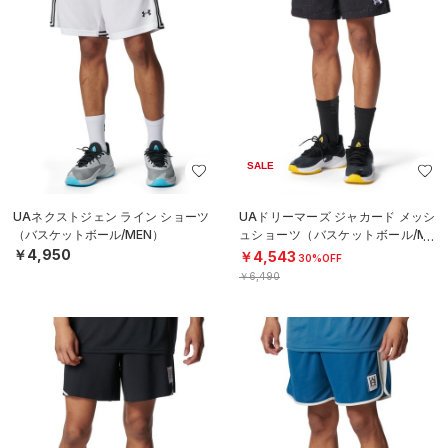
SALE
UAネクストジェン ライン ショーツ
UAドリーマーズ ジャカード メッシ
（バスケットボール/MEN）
ュショーツ（バスケットボール/ME
N）
￥4,950
￥4,543
30%OFF
￥6,490