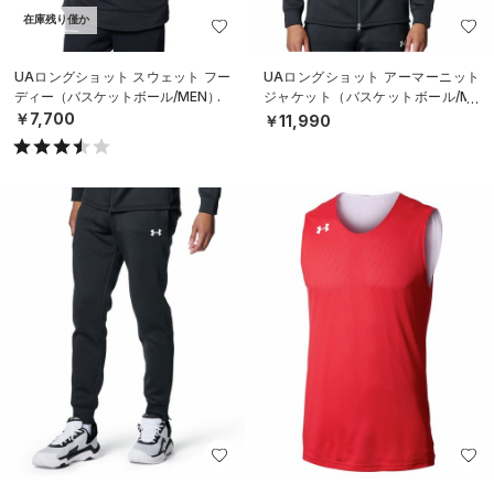
在庫残り僅か
UAロングショット スウェット フー
UAロングショット アーマーニット
ディー（バスケットボール/MEN）
ジャケット（バスケットボール/ME
N）
￥7,700
￥11,990