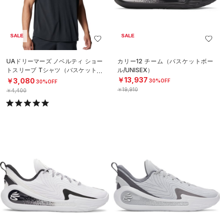
SALE
SALE
UAドリーマーズ ノベルティ ショー
カリー12 チーム（バスケットボー
トスリーブ Tシャツ（バスケットボ
ル/UNISEX）
ール/MEN）
￥13,937
￥3,080
30%OFF
30%OFF
￥19,910
￥4,400