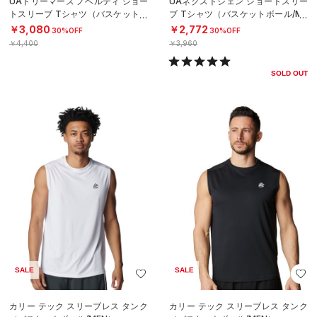
UAドリーマーズ ノベルティ ショー
UAネクストジェン ショートスリー
トスリーブ Tシャツ（バスケットボ
ブ Tシャツ（バスケットボール/ME
ール/MEN）
N）
￥3,080
￥2,772
30%OFF
30%OFF
￥4,400
￥3,960
SOLD OUT
SALE
SALE
カリー テック スリーブレス タンク
カリー テック スリーブレス タンク