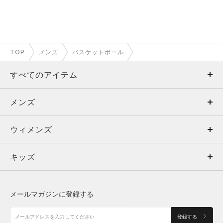
TOP
メンズ
バスケットボール
すべてのアイテム
メンズ
メンズ
ウィメンズ
トップス
ウィメンズ
キッズ
トップス
ボトムス
キッズ
トップス
ボトムス
シューズ
シューズ
メールマガジンに登録する
ボトムス
シューズ
アクセサリー
アクセサリー
登録する