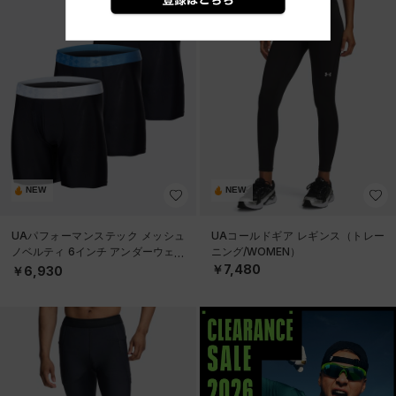
NEW
NEW
UAパフォーマンステック メッシュ
UAコールドギア レギンス（トレー
ノベルティ 6インチ アンダーウェア
ニング/WOMEN）
（3枚セット）（トレーニング/ME
￥7,480
￥6,930
N）