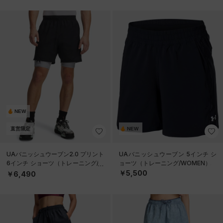
NEW
直営限定
NEW
UAバニッシュウーブン2.0 プリント
UAバニッシュウーブン 5インチ シ
6インチ ショーツ（トレーニング/M
ョーツ（トレーニング/WOMEN）
EN）
￥5,500
￥6,490