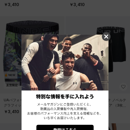
ア（トレーニング/MEN）
ア（トレーニング/MEN）
￥3,410
￥3,410
NEW
直営限定
NEW
UAパフォーマンステック メッシュ
UAパフォーマンステック ノベルテ
グラフィック 6インチ アンダーウェ
ィ 6インチ アンダーウェア （3枚セ
ア（トレーニング/MEN）
ット）（トレーニング/MEN）
￥3,410
￥6,930