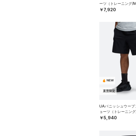
32
ーツ（トレーニング/M
AUXETIC(オーゼティック)
￥7,920
34
（0）
36
Charged Cotton(チャージド
38
コットン)
（4）
40
Rival Fleece(ライバルフリー
ス)
（0）
30X30
Armour Fleece(アーマーフリ
30X32
ース)
（0）
30X34
30X36
NEW
32X30
32X32
直営限定
32X34
UAバニッシュウーブン
32X36
ョーツ（トレーニング/
￥5,940
34X30
34X32