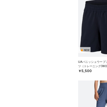
34X34
34X36
36X32
36X34
36X36
38X32
38X34
NEW
38X36
40X32
UAバニッシュウーブン
40X34
ツ（トレーニング/WO
￥5,500
40X36
FREE
ONESIZE