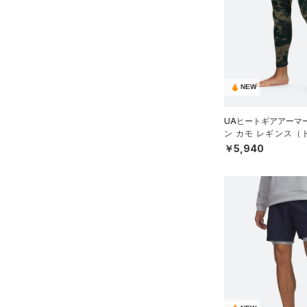
スウェット＆フリース
（20）
ロングTシャツ
（36）
アンダーウェア
（10）
パーカー&トレーナー
（0）
スカート
（25）
ジャケット
（5）
スイムウェア
（13）
ジャージ
NEW
（1）
ベスト
アクセサリー
シューズ
（1）
ダウン・コート
UAヒートギアアーマ
すべてのアクセサリー
ン カモ レギンス（
（21）
スポーツブラ
すべてのシューズ
（26）
N）
バックパック
￥5,940
サイズ
（0）
（9）
セットアップ
スポーツシューズ
ショルダー＆トートバッグ
（3）
YXS(120cm)
カラー
（0）
（0）
スイムウェア
スパイク
YS(130cm)
（8）
サックパック
スポーツスタイルシューズ
YM(140cm)
（0）
価格
（6）
ウェストバッグ
ブラック
ホワイト
ブラウン
グリーン
YL(150cm)
（4）
サンダル
（15）
ダッフルバッグ
テクノロジー
YXL(160cm)
（12）
キャップ＆ビーニー
～
円
円
XS
ブルー
パープル
レッド
イエロー
（0）
FLOW(フロー)
（0）
ベルト
在庫
S