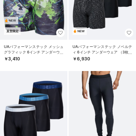
NEW
直営限定
NEW
UAパフォーマンステック メッシュ
UAパフォーマンステック ノベルテ
グラフィック 6インチ アンダーウェ
ィ 6インチ アンダーウェア （3枚セ
ア（トレーニング/MEN）
ット）（トレーニング/MEN）
￥3,410
￥6,930