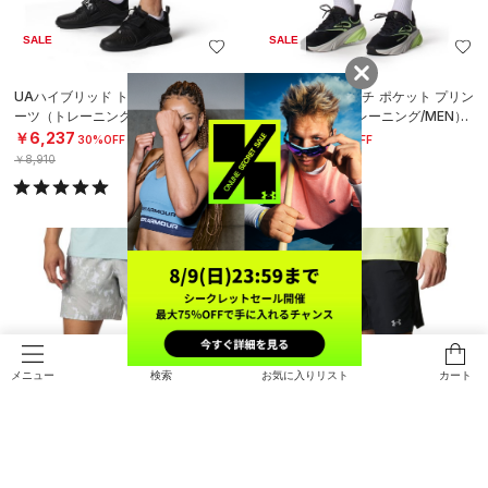
SALE
SALE
UAハイブリッド トレイン プロ ショ
UAウーブン マルチ ポケット プリン
ーツ（トレーニング/MEN）
ト ショーツ（トレーニング/MEN）
￥6,237
￥5,544
30%OFF
30%OFF
￥8,910
￥7,920
検索
お気に入りリスト
カート
メニュー
SALE