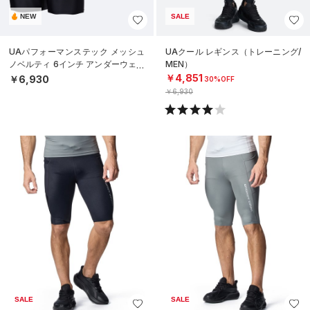
NEW
SALE
UAパフォーマンステック メッシュ
UAクール レギンス（トレーニング/
ノベルティ 6インチ アンダーウェア
MEN）
（3枚セット）（トレーニング/ME
￥4,851
￥6,930
30%OFF
N）
￥6,930
SALE
SALE