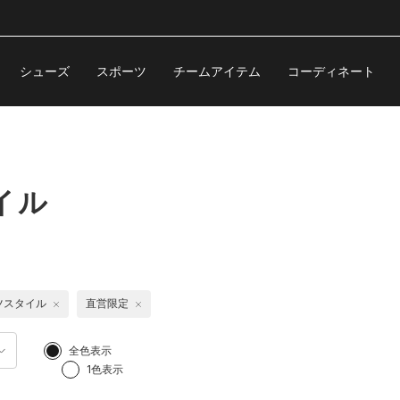
シューズ
スポーツ
チームアイテム
コーディネート
イル
ツスタイル
直営限定
全色表示
1色表示