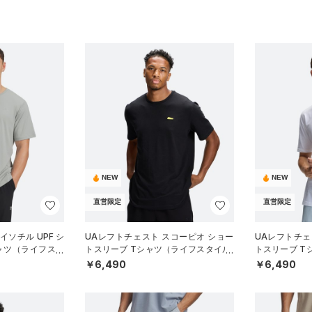
NEW
NEW
直営限定
直営限定
イソチル UPF シ
UAレフトチェスト スコーピオ ショー
UAレフトチェ
ャツ（ライフスタ
トスリーブ Tシャツ（ライフスタイル/
トスリーブ T
MEN）
MEN）
￥6,490
￥6,490