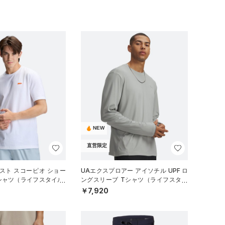
NEW
直営限定
スト スコーピオ ショー
UAエクスプロアー アイソチル UPF ロ
シャツ（ライフスタイル/
ングスリーブ Tシャツ（ライフスタイ
ル/MEN）
￥7,920