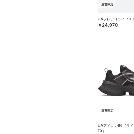
Rival Fleece(ライバルフリー
直営限定
ス)
（0）
Armour Fleece(アーマーフリ
UAフレア（ライフスタイ
ース)
（0）
￥24,970
直営限定
UAアイコン96（ライ
EX）