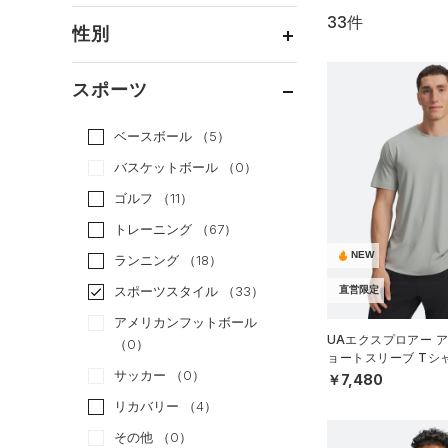
33件
通常価格
（22）
性別
セール
（11）
メンズ
（30）
スポーツ
ウィメンズ
（19）
ベースボール
（5）
ボーイズ
（0）
バスケットボール
（0）
ガールズ
（0）
ゴルフ
（11）
ユニセックス
（16）
トレーニング
（67）
NEW
ランニング
（18）
スポーツスタイル
（33）
直営限定
アメリカンフットボール
UAエクスプロアー ア
（0）
ョートスリーブ Tシ
サッカー
（0）
イル/MEN）
￥7,480
リカバリー
（4）
その他
（0）