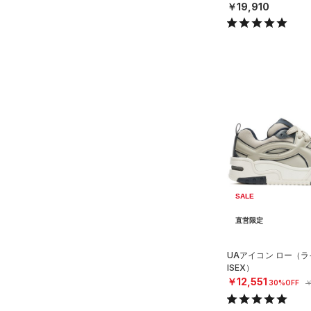
￥19,910
SALE
直営限定
UAアイコン ロー（ラ
ISEX）
￥12,551
30%OFF
￥