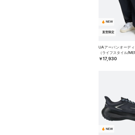
公式サイト限定
（4）
（0）
（2）
ダウン・コート
（0）
グローブ・手袋
在庫残りわずか
（1）
RUSH(ラッシュ)
（0）
（0）
スポーツブラ
（2）
アイウェア
ISO-CHILL(アイソチル)
（0）
NEW
（0）
コレクション
セットアップ
リストバンド＆ヘッドバンド
Tech(テック)
（0）
（0）
直営限定
（0）
スイムウェア
プロジェクトロック
（0）
COLDGEAR ARMOUR(コール
（0）
スポーツマスク
ドギアアーマー)
（0）
UAアーバンオーディ
ステフィン・カリー
（0）
（ライフスタイル/ME
（0）
ソックス
HEATGEAR ARMOUR(ヒート
アジア限定
（5）
￥17,930
ギアアーマー)
（0）
（0）
ネックウォーマー
STORM(ストーム)
（1）
（0）
スリーブ
COLDGEAR INFRARED(コー
（0）
タオル
ルドギアインフラレッド)
（1）
（0）
ボール
AUXETIC(オーゼティック)
（0）
イヤホン＆ヘッドホン
（0）
（0）
ウォーターボトル
Charged Cotton(チャージド
（0）
その他
コットン)
（0）
NEW