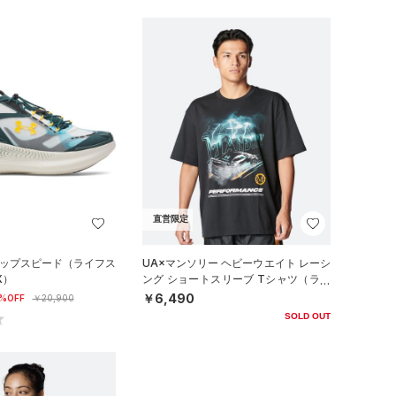
直営限定
リップスピード（ライフス
UA×マンソリー ヘビーウエイト レーシ
X）
ング ショートスリーブ Tシャツ（ライ
フスタイル/MEN）
￥6,490
%OFF
￥20,900
SOLD OUT