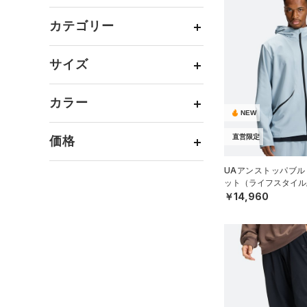
カテゴリー
トップス
サイズ
ボトムス
すべてのトップス
カテゴリーを選択してください。
アクセサリー
カラー
すべてのボトムス
（0）
ベースレイヤー
NEW
シューズ
すべてのアクセサリー
（0）
レギンス&タイツ
（4）
Tシャツ
直営限定
価格
すべてのシューズ
（0）
バックパック
（2）
ショートパンツ
（0）
タンクトップ
ブラック
ホワイト
ブラウン
グリーン
（2）
スポーツシューズ
ショルダー＆トートバッグ
UAアンストッパブル
（5）
パンツ(ロングパンツ)
（0）
ポロシャツ
テクノロジー
（0）
ット（ライフスタイル/
（0）
スパイク
～
円
円
（0）
スウェット＆フリース
￥14,960
（1）
ロングTシャツ
ブルー
パープル
レッド
イエロー
（0）
サックパック
FLOW(フロー)
（0）
スポーツスタイルシューズ
在庫
（0）
アンダーウェア
（0）
パーカー&トレーナー
（15）
（0）
ウェストバッグ
HOVR(ホバー)
（6）
（0）
スカート
（1）
ジャケット
オレンジ
その他
（0）
在庫あり
サンダル
（0）
ダッフルバッグ
CHARGED(チャージド)
（0）
限定
（0）
スイムウェア
（0）
ジャージ
MICRO G(マイクロＧ)
（0）
（0）
キャップ＆ビーニー
直営限定
（33）
（0）
ベスト
TRIBASE(トライベース)
（0）
ベルト