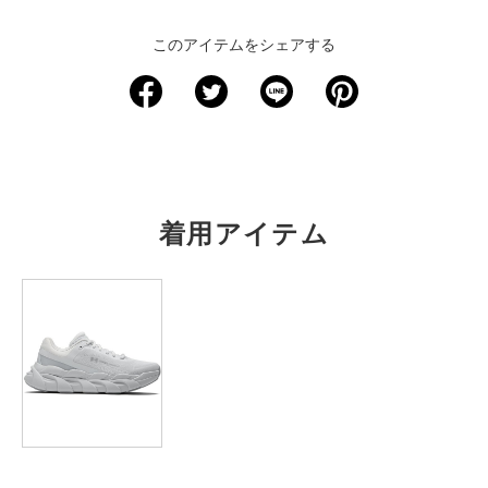
＜サイズ寸法(実寸)＞
このアイテムをシェアする
サイズ
着丈
身幅
肩幅
袖丈
S
58.5
61.5
77
42
M
61
63.5
78.5
42.5
L
63
65.5
80.5
43
着用アイテム
XL
65.5
67.5
82.5
44
※注意事項
商品は、独自の採寸方法により採寸されています。商品生地の特
性によって、1cm前後の誤差が生じる場合があります。