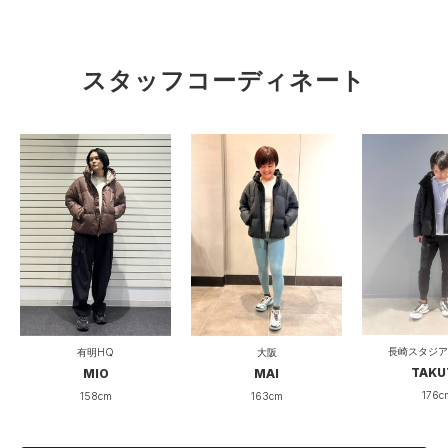
スタッフコーディネート
長崎スタジア
有明HQ
大阪
TAKU
MIO
MAI
176c
158cm
163cm