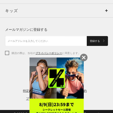
キッズ
トップス
ボトムス
キッズ
トップス
ボトムス
シューズ
シューズ
メールマガジンに登録する
ボトムス
シューズ
アクセサリー
アクセサリー
登録する
シューズ
アクセサリー
購読の際は、当社の
プライバシーポリシー
に同意します。
アクセサリー
スポーツブラ
レギンス＆タイツ
特定商取引法に基づく通販の表記
会員規約
プライバシーポリシー