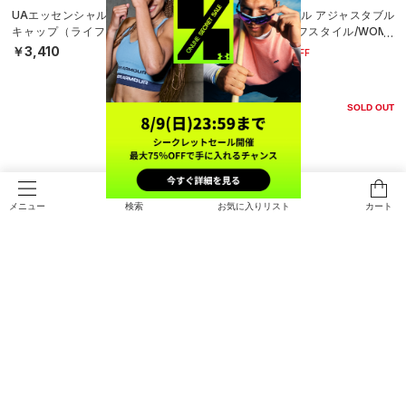
UAエッセンシャル アジャスタブル
UAエッセンシャル アジャスタブル
キャップ（ライフスタイル/UNISE
キャップ（ライフスタイル/WOME
X）
N）
￥3,410
￥2,079
30%OFF
￥2,970
SOLD OUT
検索
お気に入りリスト
カート
メニュー
SALE
UAエッセンシャル メッシュ クォー
UAアパリション テック（ライフス