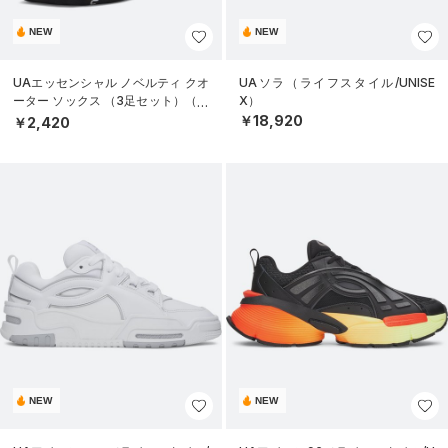
NEW
NEW
UAエッセンシャル ノベルティ クオ
UAソラ（ライフスタイル/UNISE
ーター ソックス （3足セット）（ラ
X）
イフスタイル/UNISEX）
￥18,920
￥2,420
NEW
NEW