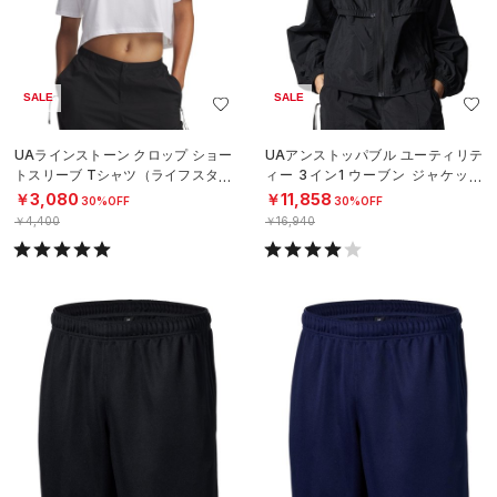
SALE
SALE
UAラインストーン クロップ ショー
UAアンストッパブル ユーティリテ
トスリーブ Tシャツ（ライフスタイ
ィー 3イン1 ウーブン ジャケット
ル/WOMEN）
（ライフスタイル/WOMEN）
￥3,080
￥11,858
30%OFF
30%OFF
￥4,400
￥16,940