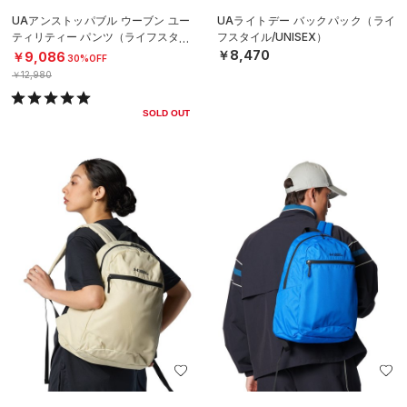
UAアンストッパブル ウーブン ユー
UAライトデー バックパック（ライ
ティリティー パンツ（ライフスタイ
フスタイル/UNISEX）
ル/WOMEN）
￥8,470
￥9,086
30%OFF
￥12,980
SOLD OUT