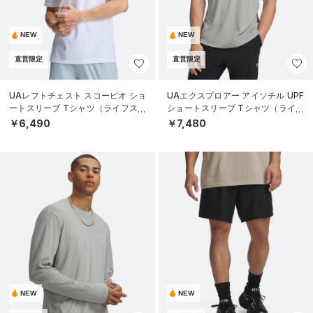
NEW
NEW
直営限定
直営限定
UAレフトチェスト スコーピオ ショ
UAエクスプロアー アイソチル UPF
ートスリーブ Tシャツ（ライフスタ
ショートスリーブ Tシャツ（ライフ
イル/MEN）
スタイル/MEN）
￥6,490
￥7,480
NEW
NEW