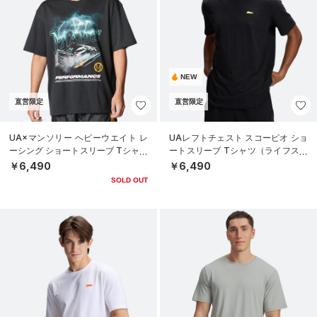
NEW
直営限定
直営限定
UA×マンソリー ヘビーウエイト レ
UAレフトチェスト スコーピオ ショ
ーシング ショートスリーブ Tシャツ
ートスリーブ Tシャツ（ライフスタ
（ライフスタイル/MEN）
イル/MEN）
￥6,490
￥6,490
SOLD OUT