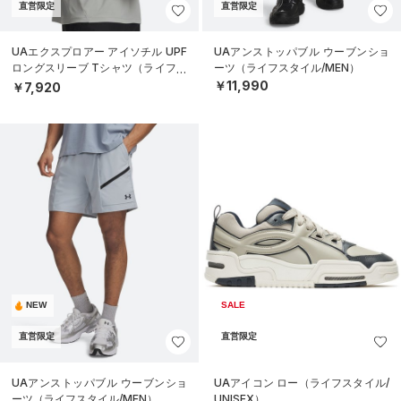
直営限定
直営限定
UAエクスプロアー アイソチル UPF
UAアンストッパブル ウーブンショ
ロングスリーブ Tシャツ（ライフス
ーツ（ライフスタイル/MEN）
タイル/MEN）
￥11,990
￥7,920
NEW
SALE
直営限定
直営限定
UAアンストッパブル ウーブンショ
UAアイコン ロー（ライフスタイル/
ーツ（ライフスタイル/MEN）
UNISEX）