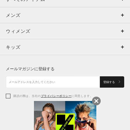
メンズ
メンズ
ウィメンズ
トップス
ウィメンズ
キッズ
トップス
ボトムス
キッズ
トップス
ボトムス
シューズ
シューズ
メールマガジンに登録する
ボトムス
シューズ
アクセサリー
アクセサリー
登録する
シューズ
アクセサリー
購読の際は、当社の
プライバシーポリシー
に同意します。
アクセサリー
スポーツブラ
レギンス＆タイツ