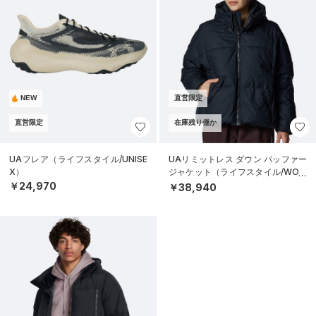
NEW
直営限定
直営限定
在庫残り僅か
UAフレア（ライフスタイル/UNISE
UAリミットレス ダウン パッファー
X）
ジャケット（ライフスタイル/WOM
EN）
￥24,970
￥38,940