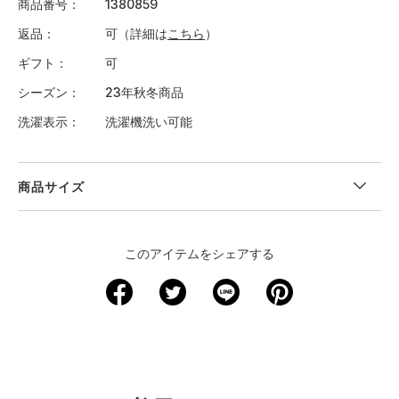
商品番号
1380859
返品
可（詳細は
こちら
）
ギフト
可
シーズン
23年秋冬商品
洗濯表示
洗濯機洗い可能
商品サイズ
＜サイズ寸法(実寸)＞
このアイテムをシェアする
サイズ
ウエスト
股下
裾回り
わたり周り
ヒップ
XS
－
－
－
－
－
S
56.5
56
18
39.5
63.5
M
60.5
58
19
41.5
67.5