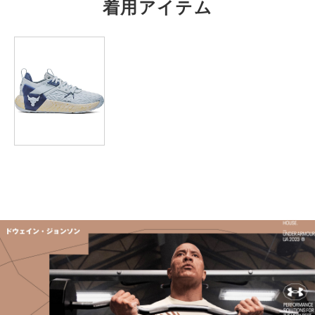
着用アイテム
L
64
59.5
20.5
43
71
XL
68
61.5
21.5
45
75
2XL
－
－
－
－
－
3XL
－
－
－
－
－
4XL
－
－
－
－
－
※注意事項
商品は、独自の採寸方法により採寸されています。商品生地の特
性によって、1cm前後の誤差が生じる場合があります。