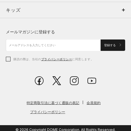
キッズ
トップス
ボトムス
キッズ
トップス
ボトムス
シューズ
シューズ
メールマガジンに登録する
ボトムス
シューズ
アクセサリー
アクセサリー
登録する
シューズ
アクセサリー
購読の際は、当社の
プライバシーポリシー
に同意します。
アクセサリー
スポーツブラ
レギンス＆タイツ
特定商取引法に基づく通販の表記
会員規約
プライバシーポリシー
© 2026 Copyright DOME Corporation. All Rights Reserved.