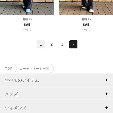
有明HQ
有明HQ
SAE
SAE
163cm
163cm
1
2
3
TOP
コーディネート一覧
すべてのアイテム
メンズ
メンズ
ウィメンズ
トップス
ウィメンズ