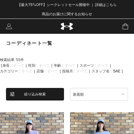
【最大75%OFF】シークレットセール開催中 ｜ 詳細はこちら
商品のお届けに関するお知らせ
コーディネート一覧
検索結果 :
55
件
[
身長 :
すべて
性別 :
すべて
年齢 :
すべて
スポーツ :
すべて
カテゴリー :
すべて
店舗 :
すべて
投稿月 :
すべて
スタッフ名 :
SAE
]
絞り込み検索
新着順