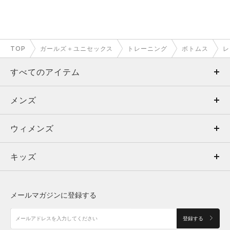
TOP
ガールズ＋ユニセックス
トレーニング
ボトムス
レ
すべてのアイテム
メンズ
メンズ
ウィメンズ
トップス
ウィメンズ
キッズ
トップス
ボトムス
キッズ
トップス
ボトムス
シューズ
シューズ
メールマガジンに登録する
ボトムス
シューズ
アクセサリー
アクセサリー
登録する