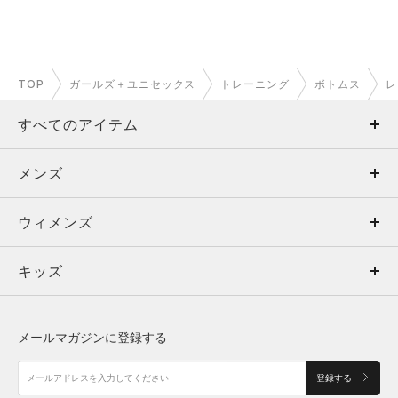
TOP
ガールズ＋ユニセックス
トレーニング
ボトムス
レ
すべてのアイテム
メンズ
メンズ
ウィメンズ
トップス
ウィメンズ
キッズ
トップス
ボトムス
キッズ
トップス
ボトムス
シューズ
シューズ
メールマガジンに登録する
ボトムス
シューズ
アクセサリー
アクセサリー
登録する