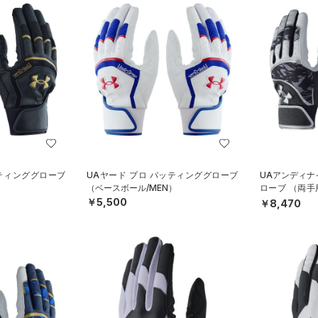
ッティンググローブ
UAヤード プロ バッティンググローブ
UAアンディナ
）
（ベースボール/MEN）
ローブ （両手
N）
￥5,500
￥8,470