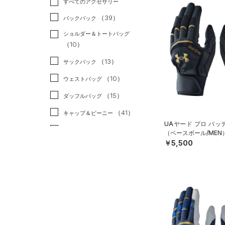
すべてのアクセサリー
（32）
スポーツスタイル
（0）
レギンス&タイツ
（195）
Tシャツ
（39）
アメリカンフットボール
バックパック
（129）
ショートパンツ
（48）
タンクトップ
（2）
ショルダー＆トートバッグ
（63）
パンツ(ロングパンツ)
（51）
ポロシャツ
（10）
サッカー
（0）
（10）
スウェット＆フリース
（25）
ロングTシャツ
リカバリー
（0）
（13）
サックパック
（37）
アンダーウェア
（13）
パーカー&トレーナー
その他
（0）
（10）
ウェストバッグ
（0）
スカート
（39）
ジャケット
（15）
ダッフルバッグ
（5）
スイムウェア
（22）
ジャージ
（41）
キャップ＆ビーニー
（4）
UAヤード プロ バ
ベスト
（7）
ベルト
（ベースボール/MEN
（2）
ダウン・コート
￥5,500
（36）
グローブ・手袋
（0）
スポーツブラ
（12）
アイウェア
（0）
セットアップ
リストバンド＆ヘッドバンド
（9）
（1）
スイムウェア
（0）
スポーツマスク
（62）