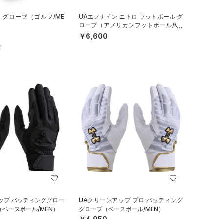
 グローブ（ゴルフ/ME
UAエフナイン ニトロ フットボール グ
ローブ（アメリカンフットボール/ME
N）
￥6,600
ップ バッティンググロー
UAクリーンアップ プロ バッティング
（ベースボール/MEN）
グローブ（ベースボール/MEN）
￥4,950