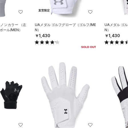
直営限定
 ノンカラー （左
UAメダル ゴルフグローブ（ゴルフ/ME
UAメダル ゴ
ボール/MEN）
N）
N）
￥1,430
￥1,430
SOLD OUT