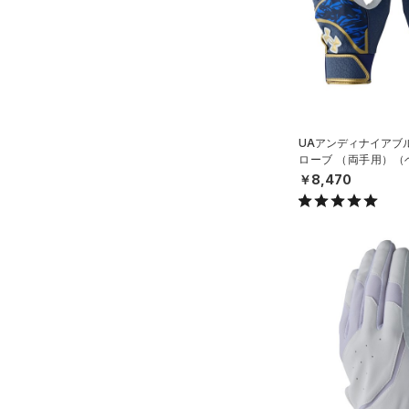
ソックス
（1）
ネックウォーマー
（8）
スリーブ
（12）
タオル
（0）
ボール
UAアンディナイアブ
（0）
イヤホン＆ヘッドホン
ローブ （両手用）（
N）
￥8,470
（5）
ウォーターボトル
（11）
その他
シューズ
すべてのシューズ
サイズ
（79）
スポーツシューズ
S(22cm)
カラー
（10）
スパイク
M(23cm)
スポーツスタイルシューズ
ML(24cm)
（30）
価格