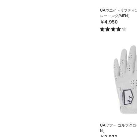
XS(21cm)
STORM(ストーム)
（0）
UAウエイトリフティ
XL(26cm)
COLDGEAR INFRARED(コー
レーニング/MEN）
￥4,950
ルドギアインフラレッド)
SMMD
（1）
LGXL
AUXETIC(オーゼティック)
（0）
Charged Cotton(チャージド
コットン)
（0）
Rival Fleece(ライバルフリー
ス)
（0）
Armour Fleece(アーマーフリ
ース)
（0）
UAツアー ゴルフグロ
N）
￥2,970