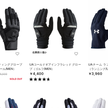
在庫残り僅か
ッティンググローブ
UAコールドギアインフラレッド グロー
UAチーム ラ
ル/MEN）
ブ（ゴルフ/MEN）
（ランニング/U
￥4,400
￥3,960
5,500
SOLD OUT