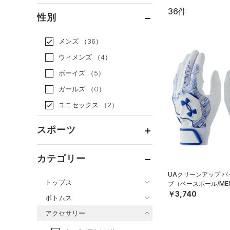
36件
通常価格
（35）
性別
セール
（1）
メンズ
（36）
ウィメンズ
（4）
ボーイズ
（5）
ガールズ
（0）
ユニセックス
（2）
スポーツ
ベースボール
（23）
カテゴリー
バスケットボール
（0）
UAクリーンアップ 
トップス
ブ（ベースボール/ME
ゴルフ
（7）
￥3,740
ボトムス
トレーニング
すべてのトップス
（2）
アクセサリー
すべてのボトムス
ランニング
（2）
（128）
ベースレイヤー