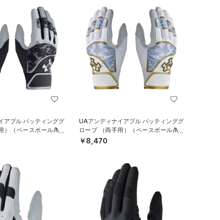
イアブル バッティンググ
UAアンディナイアブル バッティンググ
用）（ベースボール/ME
ローブ （両手用）（ベースボール/ME
N）
￥8,470