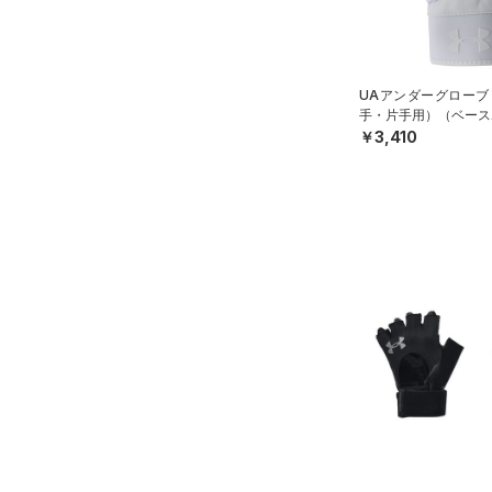
ブラック
ホワイト
ブラウン
グリーン
L(25cm)
（14）
サンダル
テクノロジー
XL(26cm)
～
円
円
YS(130cm)
ブルー
パープル
レッド
イエロー
UAアンダーグローブ
FLOW(フロー)
（0）
在庫
手・片手用）（ベース
YM(140cm)
￥3,410
HOVR(ホバー)
（0）
YL(150cm)
オレンジ
その他
在庫あり
CHARGED(チャージド)
（0）
限定
YXL(160cm)
MICRO G(マイクロＧ)
（0）
S
直営限定
（2）
コレクション
TRIBASE(トライベース)
M
公式サイト限定
（0）
（0）
L
プロジェクトロック
（0）
在庫残りわずか
（1）
RUSH(ラッシュ)
（0）
XL
ステフィン・カリー
（0）
ISO-CHILL(アイソチル)
（0）
ONESIZE
アジア限定
（0）
Tech(テック)
（0）
S(22cm)
COLDGEAR ARMOUR(コール
M(23cm)
ドギアアーマー)
（0）
ML(24cm)
HEATGEAR ARMOUR(ヒート
L(25cm)
ギアアーマー)
（0）