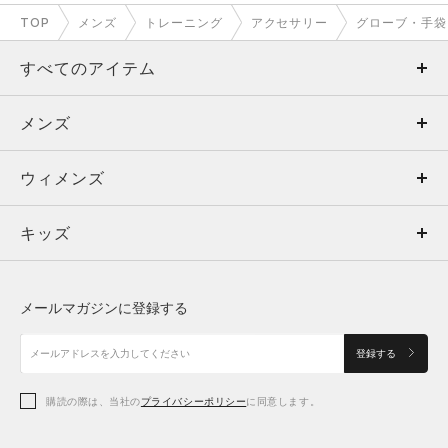
TOP
メンズ
トレーニング
アクセサリー
グローブ・手袋
すべてのアイテム
メンズ
メンズ
ウィメンズ
トップス
ウィメンズ
キッズ
トップス
ボトムス
キッズ
トップス
ボトムス
シューズ
シューズ
メールマガジンに登録する
ボトムス
シューズ
アクセサリー
アクセサリー
登録する
シューズ
アクセサリー
購読の際は、当社の
プライバシーポリシー
に同意します。