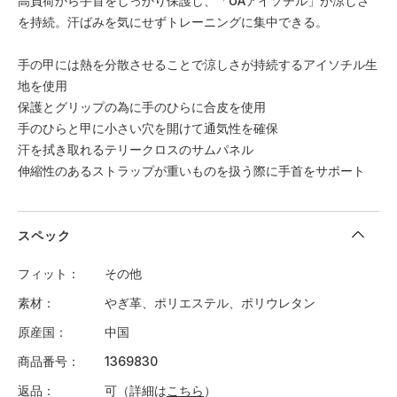
高負荷から手首をしっかり保護し、「UAアイソチル」が涼しさ
を持続。汗ばみを気にせずトレーニングに集中できる。
手の甲には熱を分散させることで涼しさが持続するアイソチル生
地を使用
保護とグリップの為に手のひらに合皮を使用
手のひらと甲に小さい穴を開けて通気性を確保
汗を拭き取れるテリークロスのサムパネル
伸縮性のあるストラップが重いものを扱う際に手首をサポート
スペック
フィット
その他
素材
やぎ革、ポリエステル、ポリウレタン
原産国
中国
商品番号
1369830
返品
可（詳細は
こちら
）