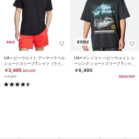
SALE
直営限定
UAヘビーウエイト アーマーラベル
UA×マンソリー ヘビーウエイト レ
ショートスリーブTシャツ（ライフ
ーシング ショートスリーブ Tシャツ
スタイル/MEN）
（ライフスタイル/MEN）
￥3,465
￥6,490
30%OFF
￥4,950
SOLD OUT