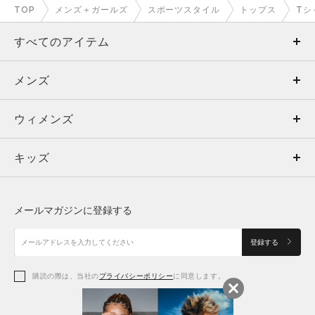
TOP
メンズ＋ガールズ
スポーツスタイル
トップス
Tシ
すべてのアイテム
メンズ
メンズ
ウィメンズ
トップス
ウィメンズ
キッズ
トップス
ボトムス
キッズ
トップス
ボトムス
シューズ
シューズ
メールマガジンに登録する
ボトムス
シューズ
アクセサリー
アクセサリー
登録する
シューズ
アクセサリー
購読の際は、当社の
プライバシーポリシー
に同意します。
アクセサリー