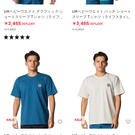
UAヘビーウエイト グラフィック シ
UAヘビーウエイト パッチ ショート
ョートスリーブ Tシャツ（ライフス
スリーブ Tシャツ（ライフスタイル/
タイル/MEN）
MEN）
￥3,465
￥3,465
30%OFF
30%OFF
￥4,950
￥4,950
SALE
SALE