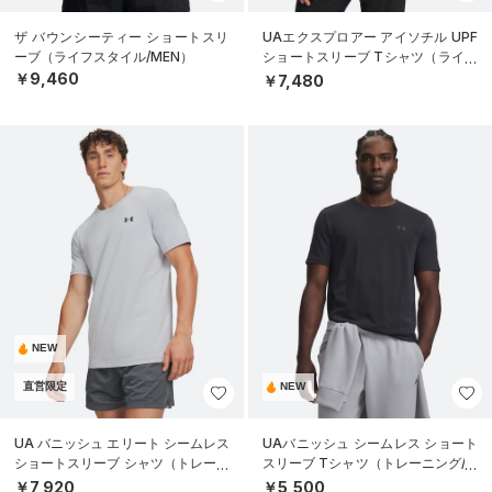
ザ バウンシーティー ショートスリ
UAエクスプロアー アイソチル UPF
ーブ（ライフスタイル/MEN）
ショートスリーブ Tシャツ（ライフ
スタイル/MEN）
￥9,460
￥7,480
NEW
直営限定
NEW
UA バニッシュ エリート シームレス
UAバニッシュ シームレス ショート
ショートスリーブ シャツ（トレーニ
スリーブ Tシャツ（トレーニング/M
ング/MEN）
EN）
￥7,920
￥5,500