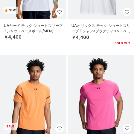
NEW
UAヤード テック ショートスリーブ
UAオリックス テック ショートスリ
Tシャツ（ベースボール/MEN）
ーブ Tシャツ<プラクティス>（ベー
スボール/UNISEX）
￥4,400
￥4,400
SOLD OUT
SALE