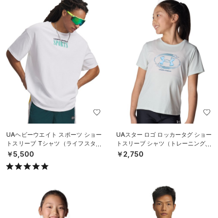
UAヘビーウエイト スポーツ ショー
UAスター ロゴ ロッカータグ ショー
トスリーブ Tシャツ（ライフスタイ
トスリーブ シャツ（トレーニング/G
ル/MEN）
IRLS）
￥5,500
￥2,750