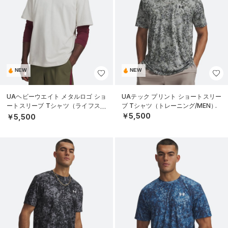
NEW
NEW
UAヘビーウエイト メタルロゴ ショ
UAテック プリント ショートスリー
ートスリーブ Tシャツ（ライフスタ
ブ Tシャツ（トレーニング/MEN）
イル/MEN）
￥5,500
￥5,500