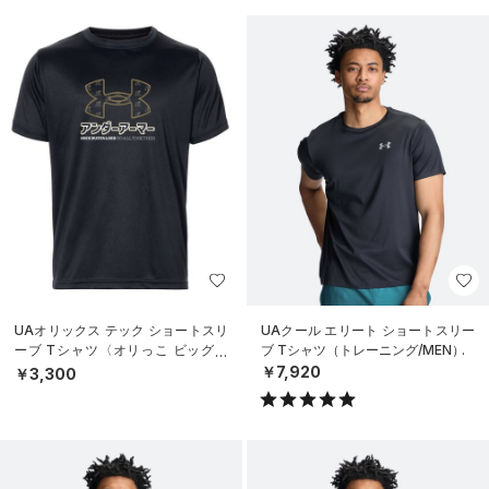
UAオリックス テック ショートスリ
UAクール エリート ショートスリー
ーブ Tシャツ〈オリっこ ビッグロ
ブ Tシャツ（トレーニング/MEN）
ゴ〉（ベースボール/KIDS）
￥7,920
￥3,300