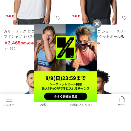
SALE
SALE
カリー テック ロゴ ショートスリー
カリー テック ロゴ ショートスリー
ブ Tシャツ（バスケットボール/ME
ブ Tシャツ（バスケットボール/ME
N）
N）
￥3,465
￥3,465
30%OFF
30%OFF
￥4,950
￥4,950
検索
お気に入りリスト
カート
メニュー