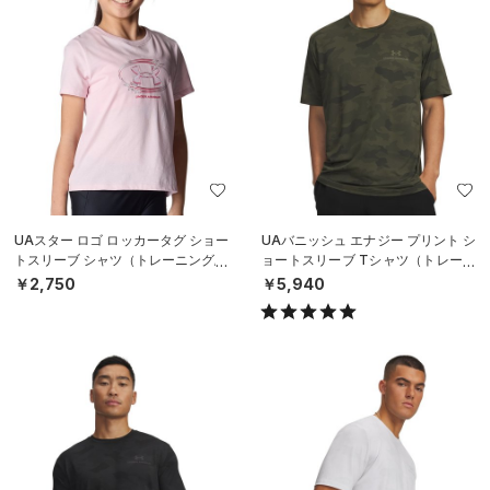
UAスター ロゴ ロッカータグ ショー
UAバニッシュ エナジー プリント シ
トスリーブ シャツ（トレーニング/G
ョートスリーブ Tシャツ（トレーニ
IRLS）
ング/MEN）
￥2,750
￥5,940