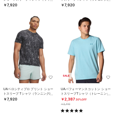
スタイル/MEN）
EN）
￥7,920
￥7,920
SALE
UAベロシティプロ プリント ショー
UAパフォーマンスコットン ショー
トスリーブ Tシャツ（ランニング/M
トスリーブTシャツ（トレーニング/
EN）
MEN）
￥7,920
￥2,387
30%OFF
￥3,410