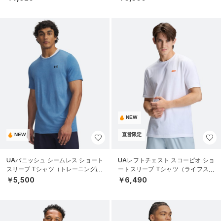
NEW
NEW
直営限定
UAバニッシュ シームレス ショート
UAレフトチェスト スコーピオ ショ
スリーブ Tシャツ（トレーニング/M
ートスリーブ Tシャツ（ライフスタ
EN）
イル/MEN）
￥5,500
￥6,490