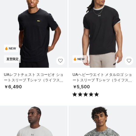
NEW
直営限定
NEW
UAレフトチェスト スコーピオ ショ
UAヘビーウエイト メタルロゴ ショ
ートスリーブ Tシャツ（ライフスタ
ートスリーブ Tシャツ（ライフスタ
イル/MEN）
イル/MEN）
￥6,490
￥5,500