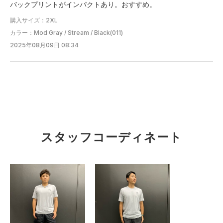
バックプリントがインパクトあり。おすすめ。
※注意事項
購入サイズ：2XL
商品は、独自の採寸方法により採寸されています。商品生地の特
カラー：Mod Gray / Stream / Black(011)
性によって、1cm前後の誤差が生じる場合があります。
2025年08月09日 08:34
TAKAAKI
有明HQ
スタッフコーディネート
177cm
タイト
ルーズ
フィット性
重い
軽い
軽量性