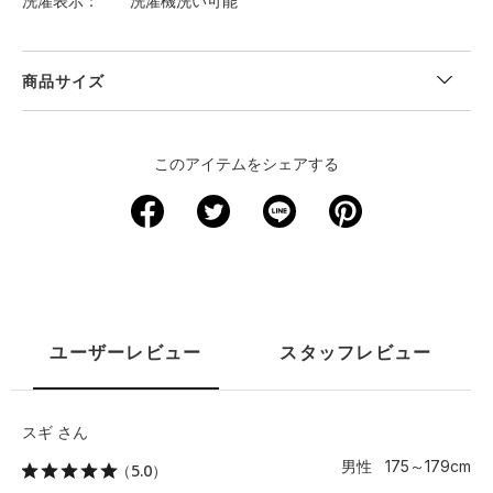
洗濯表示
洗濯機洗い可能
商品サイズ
＜サイズ寸法(実寸)＞
このアイテムをシェアする
サイズ
着丈
身幅
肩幅
袖丈
S
67.5
48.5
41.5
23
M
70
51
42.5
23.5
L
72.5
53.5
44
24
ユーザーレビュー
スタッフレビュー
XL
75
56
45
25
2XL
77.5
58.5
46.5
25.5
スギ さん
男性 175～179cm
（5.0）
3XL
80
61
47.5
26