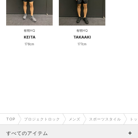
薄い
厚い
厚み
透けない
透ける
透け度
有明HQ
有明HQ
伸びない
伸びる
伸縮性
KEITA
TAKAAKI
178cm
177cm
硬い
柔らかい
柔らかさ
遅い
早い
速乾性
ロックシリーズのデザインTシャツ
チャージドコットンの半袖Tシャツです。
コットンですがさらっとした着心地で、薄めの生地であること
も相まって、軽やかに着用できます。
TOP
プロジェクトロック
メンズ
スポーツスタイル
トッ
すべてのアイテム
ポリウレタン混のため、伸縮性にも優れており、とても動きや