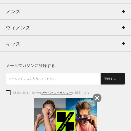
すさも抜群です。
メンズ
メンズ
デザインは前面がシンプルながら、バックに大きめのアイコン
があり、見た目のインパクトもあります。
ウィメンズ
トップス
ウィメンズ
キッズ
トップス
ボトムス
キッズ
もっと見る
トップス
ボトムス
シューズ
シューズ
メールマガジンに登録する
ボトムス
シューズ
アクセサリー
アクセサリー
登録する
シューズ
アクセサリー
購読の際は、当社の
プライバシーポリシー
に同意します。
アクセサリー
スポーツブラ
レギンス＆タイツ