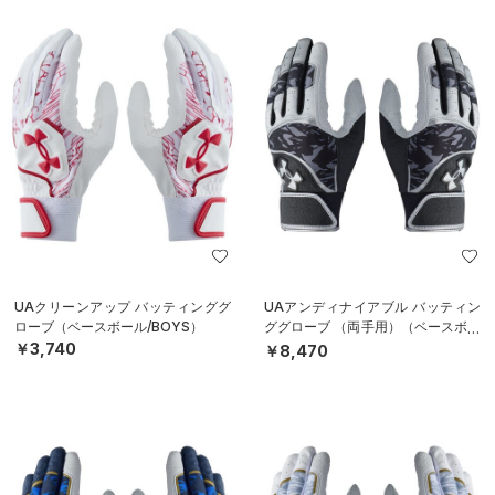
UAクリーンアップ バッティンググ
UAアンディナイアブル バッティン
ローブ（ベースボール/BOYS）
ググローブ （両手用）（ベースボー
ル/MEN）
￥3,740
￥8,470