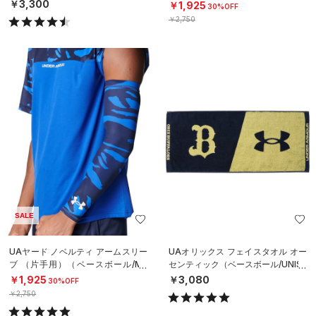
N）
￥3,300
￥1,925
30%OFF
￥2,750
SALE
UAヤード ノベルティ アームスリー
UAオリックス フェイスタオル オー
ブ （片手用）（ベースボール/ME
センティック（ベースボール/UNISE
N）
X）
￥1,925
￥3,080
30%OFF
￥2,750