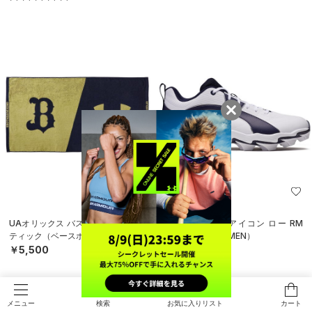
UAオリックス バスタオル オーセン
UAリードオフ アイコン ロー RM
ティック（ベースボール/UNISEX）
（ベースボール/MEN）
￥5,500
￥8,910
検索
お気に入りリスト
カート
メニュー