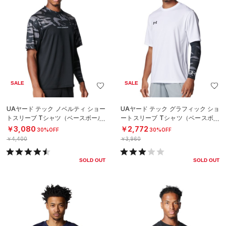
SALE
SALE
UAヤード テック ノベルティ ショー
UAヤード テック グラフィック ショ
トスリーブ Tシャツ（ベースボール/
ートスリーブ Tシャツ（ベースボー
MEN）
ル/MEN）
￥3,080
￥2,772
30%OFF
30%OFF
￥4,400
￥3,960
SOLD OUT
SOLD OUT