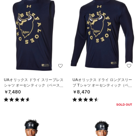
UAオリックス ドライ スリーブレス
UAオリックス ドライ ロングスリー
シャツ オーセンティック（ベースボ
ブ Tシャツ オーセンティック（ベー
ール/MEN）
スボール/MEN）
￥7,480
￥8,470
SOLD OUT