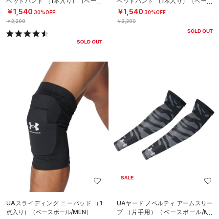
ヘッドバンド （1本入り）（ベース
ヘッドバンド （1本入り）（ベース
ボール/MEN）
ボール/MEN）
￥1,540
￥1,540
30%OFF
30%OFF
￥2,200
￥2,200
SOLD OUT
SOLD OUT
SALE
UAスライディング ニーパッド （1
UAヤード ノベルティ アームスリー
点入り）（ベースボール/MEN）
ブ （片手用）（ベースボール/ME