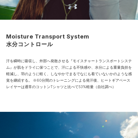
Moisture Transport System
水分コントロール
汗を瞬時に吸収し、外部へ発散させる『モイスチャートランスポートシステ
ム』が肌をドライに保つことで、汗による不快感や、水分による重量負担を
軽減し、羽のように軽く、しなやかでまるでなにも着ていないかのような感
覚を継続する。
※60分間のトレーニングによる発汗後、ヒートギアベース
レイヤーは通常のコットンTシャツと比べて53%軽量（自社調べ）