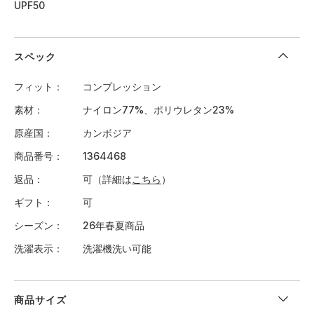
UPF50
スペック
フィット
コンプレッション
素材
ナイロン77%、ポリウレタン23%
原産国
カンボジア
商品番号
1364468
返品
可（詳細は
こちら
）
ギフト
可
シーズン
26年春夏商品
洗濯表示
洗濯機洗い可能
商品サイズ