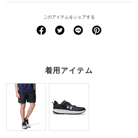
＜サイズ寸法(実寸)＞
このアイテムをシェアする
サイズ
着丈
身幅
裄丈
S
58.5
37
74
M
61
39.5
76
L
63.5
42
78
着用アイテム
XL
66
44.5
79.5
2XL
68.5
47
81.5
3XL
71
49.5
83.5
※注意事項
商品は、独自の採寸方法により採寸されています。商品生地の特
性によって、1cm前後の誤差が生じる場合があります。