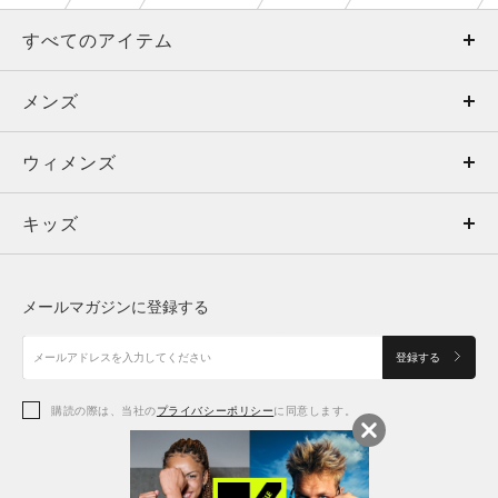
すべてのアイテム
メンズ
メンズ
ウィメンズ
トップス
ウィメンズ
キッズ
トップス
ボトムス
キッズ
トップス
ボトムス
シューズ
シューズ
メールマガジンに登録する
ボトムス
シューズ
アクセサリー
アクセサリー
登録する
シューズ
アクセサリー
購読の際は、当社の
プライバシーポリシー
に同意します。
アクセサリー
スポーツブラ