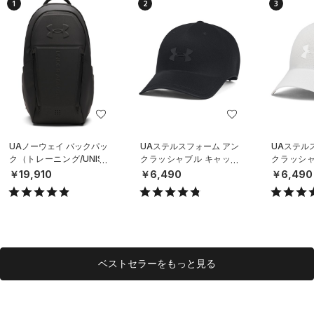
1
2
3
UAノーウェイ バックパッ
UAステルスフォーム アン
UAステル
ク（トレーニング/UNISE
クラッシャブル キャップ
クラッシャ
X）
（ライフスタイル/UNISE
（ライフスタ
￥19,910
￥6,490
￥6,490
X）
X）
ベストセラーをもっと見る