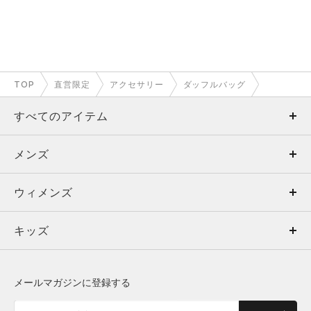
TOP
直営限定
アクセサリー
ダッフルバッグ
すべてのアイテム
メンズ
メンズ
ウィメンズ
トップス
ウィメンズ
キッズ
トップス
ボトムス
キッズ
トップス
ボトムス
シューズ
シューズ
メールマガジンに登録する
ボトムス
シューズ
アクセサリー
アクセサリー