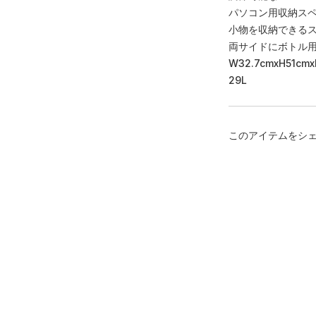
パソコン用収納ス
小物を収納できる
両サイドにボトル
W32.7cmxH51cmx
29L
このアイテムをシ