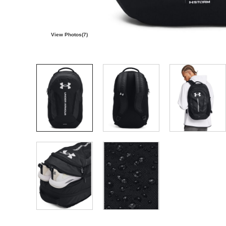
View Photos(
7
)