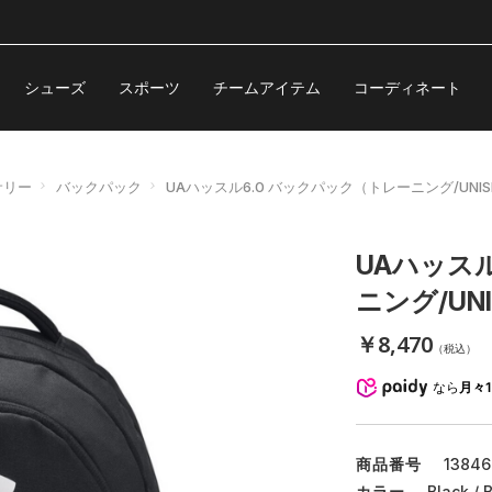
シューズ
スポーツ
チームアイテム
コーディネート
サリー
バックパック
UAハッスル6.0 バックパック（トレーニング/UNIS
UAハッス
ニング/UN
￥8,470
（税込）
なら
月々1
商品番号
13846
カラー
Black / 