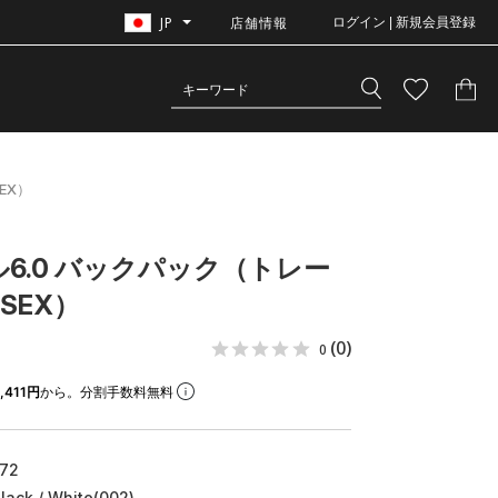
JP
店舗情報
ログイン | 新規会員登録
EX）
ル6.0 バックパック（トレー
ISEX）
(0)
0
,411円
から。分割手数料無料
72
Black / White(002)