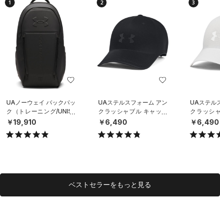
1
2
3
UAノーウェイ バックパッ
UAステルスフォーム アン
UAステル
ク（トレーニング/UNISE
クラッシャブル キャップ
クラッシャ
X）
（ライフスタイル/UNISE
（ライフスタ
￥19,910
￥6,490
￥6,490
X）
X）
ベストセラーをもっと見る