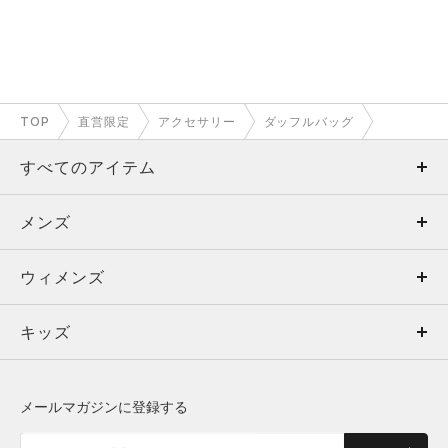
TOP
直営限定
アクセサリー
ダッフルバッグ
すべてのアイテム
メンズ
メンズ
ウィメンズ
トップス
ウィメンズ
キッズ
トップス
ボトムス
キッズ
トップス
ボトムス
シューズ
シューズ
メールマガジンに登録する
ボトムス
シューズ
アクセサリー
アクセサリー