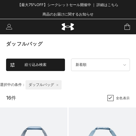
【最大75%OFF】シークレットセール開催中 ｜ 詳細はこちら
商品のお届けに関するお知らせ
ダッフルバッグ
絞り込み検索
新着順
選択中の条件：
ダッフルバッグ
16件
全色表示