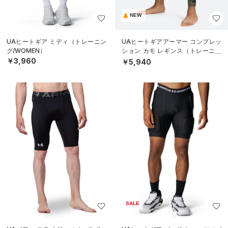
NEW
UAヒートギア ミディ（トレーニン
UAヒートギアアーマー コンプレッ
グ/WOMEN）
ション カモ レギンス（トレーニン
グ/MEN）
￥3,960
￥5,940
SALE