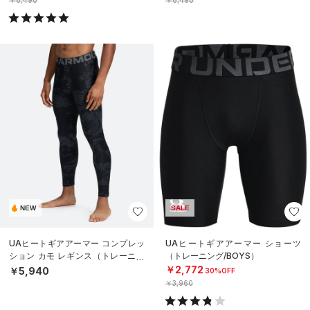
NEW
SALE
UAヒートギアアーマー コンプレッ
UAヒートギアアーマー ショーツ
ション カモ レギンス（トレーニン
（トレーニング/BOYS）
グ/MEN）
￥2,772
￥5,940
30%OFF
￥3,960