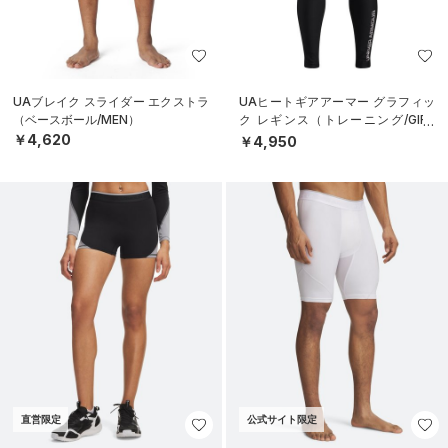
UAブレイク スライダー エクストラ
UAヒートギアアーマー グラフィッ
（ベースボール/MEN）
ク レギンス（トレーニング/GIRL
S）
￥4,620
￥4,950
直営限定
公式サイト限定