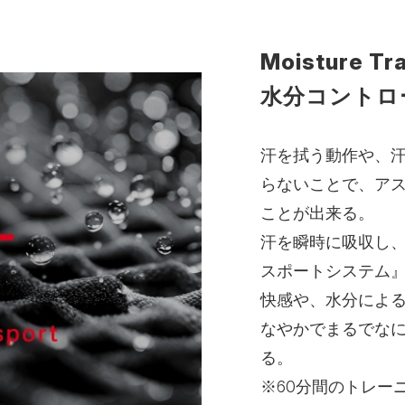
Moisture Tr
水分コントロ
汗を拭う動作や、
らないことで、ア
ことが出来る。
汗を瞬時に吸収し
スポートシステム
快感や、水分によ
なやかでまるでな
る。
※60分間のトレー