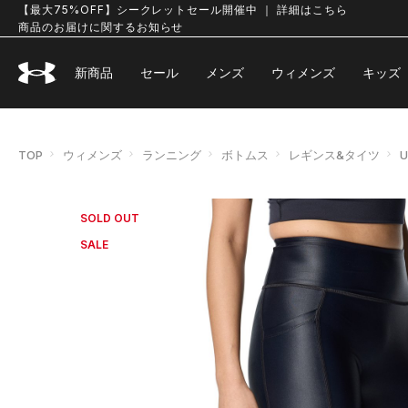
【最大75%OFF】シークレットセール開催中 ｜ 詳細はこちら
商品のお届けに関するお知らせ
新商品
セール
メンズ
ウィメンズ
キッズ
TOP
ウィメンズ
ランニング
ボトムス
レギンス&タイツ
SOLD OUT
SALE