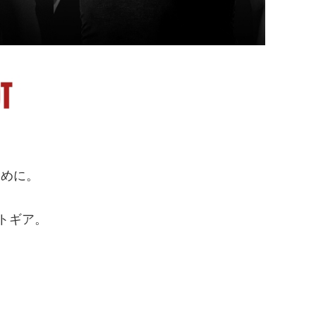
ために。
トギア。