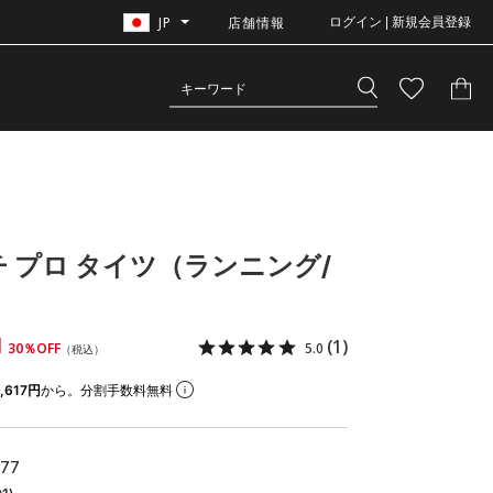
JP
店舗情報
ログイン | 新規会員登録
チ プロ タイツ（ランニング/
1
(1)
30％OFF
5.0
（税込）
,617円
から。分割手数料無料
577