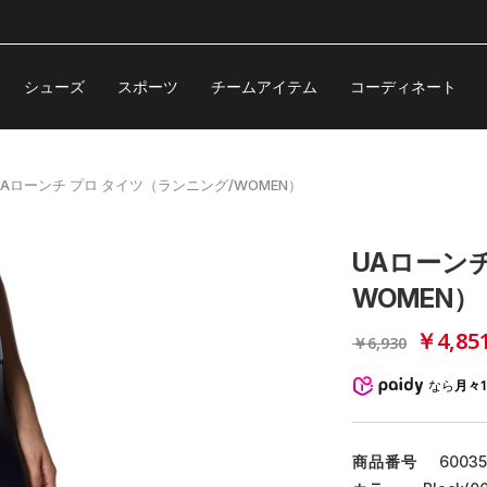
シューズ
スポーツ
チームアイテム
コーディネート
UAローンチ プロ タイツ（ランニング/WOMEN）
UAローン
WOMEN）
￥4,85
￥6,930
なら
月々1
商品番号
6003