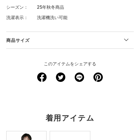
シーズン
25年秋冬商品
洗濯表示
洗濯機洗い可能
商品サイズ
＜サイズ寸法(実寸)＞
このアイテムをシェアする
サイズ
ウエスト
股下
裾回り
わたり周り
ヒップ
YS
51
13.5
50
53.5
76
YM
56
16
52
56
81.5
YL
61
18
54
58.5
86.5
着用アイテム
YXL
66
19.5
56
61
91.5