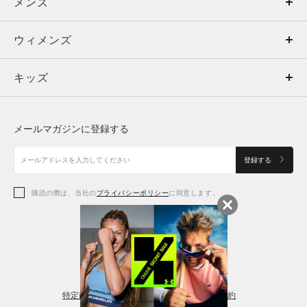
メンズ
メンズ
ウィメンズ
トップス
ウィメンズ
キッズ
トップス
ボトムス
キッズ
トップス
ボトムス
シューズ
シューズ
メールマガジンに登録する
ボトムス
シューズ
アクセサリー
アクセサリー
登録する
シューズ
アクセサリー
購読の際は、当社の
プライバシーポリシー
に同意します。
アクセサリー
スポーツブラ
レギンス＆タイツ
特定商取引法に基づく通販の表記
会員規約