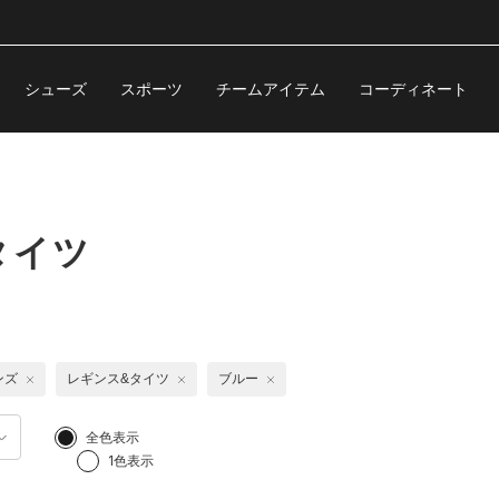
シューズ
スポーツ
チームアイテム
コーディネート
タイツ
ンズ
レギンス&タイツ
ブルー
全色表示
1色表示