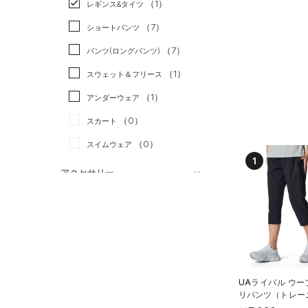
（1）
スポーツスタイル
（0）
レギンス&タイツ
（14）
Tシャツ
アメリカンフットボール
（7）
ショートパンツ
（2）
タンクトップ
（0）
（7）
パンツ(ロングパンツ)
（2）
ポロシャツ
サッカー
（0）
（1）
スウェット＆フリース
（4）
ロングTシャツ
リカバリー
（0）
（1）
アンダーウェア
（2）
パーカー&トレーナー
その他
（0）
（0）
スカート
（6）
ジャケット
（0）
スイムウェア
（7）
ジャージ
1
（0）
ベスト
アクセサリー
シューズ
（0）
ダウン・コート
すべてのアクセサリー
（4）
スポーツブラ
すべてのシューズ
（5）
バックパック
サイズ
（0）
（0）
セットアップ
スポーツシューズ
ショルダー＆トートバッグ
（0）
YXS(120cm)
カラー
（0）
（0）
スイムウェア
スパイク
YS(130cm)
（2）
サックパック
UAライバル ウー
（1）
スポーツスタイルシューズ
リパンツ（トレー
YM(140cm)
（1）
ウェストバッグ
OMEN）