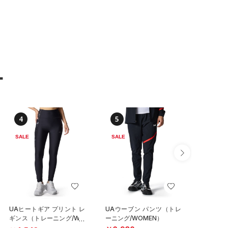
ー
4
5
6
SALE
SALE
SALE
UAヒートギア プリント レ
UAウーブン パンツ（トレ
UAメッ
ギンス（トレーニング/WO
ーニング/WOMEN）
ブン パ
MEN）
グ/WOM