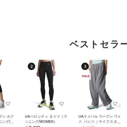
ベストセラ
2
3
SALE
ブン カプ
UAベロシティ タイツ（ラ
UAライバル ウーブン ワイ
ニング/W
ンニング/WOMEN）
ド パンツ（ライフスタイ
ル/WOMEN）