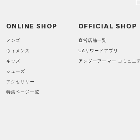
公式サイト限定
（0）
（0）
（0）
イヤホン＆ヘッドホン
プロジェクトロック
（0）
在庫残りわずか
（0）
RUSH(ラッシュ)
（0）
（0）
ウォーターボトル
ステフィン・カリー
（0）
ISO-CHILL(アイソチル)
（0）
（0）
その他
ONLINE SHOP
OFFICIAL SHOP
アジア限定
（0）
Tech(テック)
（0）
メンズ
直営店舗一覧
COLDGEAR ARMOUR(コール
ドギアアーマー)
（0）
ウィメンズ
UAリワードアプリ
HEATGEAR ARMOUR(ヒート
キッズ
アンダーアーマー コミュニ
ギアアーマー)
（0）
シューズ
STORM(ストーム)
（0）
アクセサリー
COLDGEAR INFRARED(コー
ルドギアインフラレッド)
特集ページ一覧
（0）
AUXETIC(オーゼティック)
（0）
Charged Cotton(チャージド
コットン)
（0）