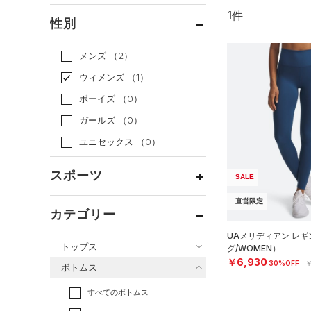
1件
通常価格
（0）
性別
セール
（1）
メンズ
（2）
ウィメンズ
（1）
ボーイズ
（0）
ガールズ
（0）
ユニセックス
（0）
スポーツ
SALE
直営限定
ベースボール
（0）
カテゴリー
バスケットボール
（0）
UAメリディアン レ
トップス
グ/WOMEN）
ゴルフ
（0）
￥6,930
30%OFF
￥
ボトムス
トレーニング
すべてのトップス
（1）
すべてのボトムス
ランニング
（0）
（0）
ベースレイヤー