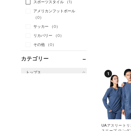
スポーツスタイル
（1）
アメリカンフットボール
（0）
サッカー
（0）
リカバリー
（0）
その他
（0）
カテゴリー
トップス
1
すべてのトップス
（0）
ベースレイヤー
（8）
Tシャツ
（3）
タンクトップ
（6）
ポロシャツ
UAアスリートリ
スリープ ロング