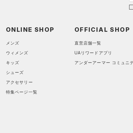
（10）
パンツ(ロングパンツ)
（3）
YXS(120cm)
カラー
（0）
スパイク
（3）
スウェット＆フリース
YS(130cm)
（8）
サックパック
スポーツスタイルシューズ
（0）
アンダーウェア
YM(140cm)
（0）
価格
（6）
ウェストバッグ
ONLINE SHOP
OFFICIAL SHOP
（0）
ブラック
スカート
ホワイト
ブラウン
グリーン
YL(150cm)
（0）
サンダル
（14）
ダッフルバッグ
（0）
テクノロジー
YXL(160cm)
スイムウェア
メンズ
直営店舗一覧
（0）
キャップ＆ビーニー
～
円
円
S
ブルー
パープル
レッド
イエロー
ウィメンズ
UAリワードアプリ
（0）
FLOW(フロー)
（0）
ベルト
在庫
M
キッズ
アンダーアーマー コミュニ
HOVR(ホバー)
（0）
（0）
グローブ・手袋
L
シューズ
オレンジ
その他
在庫あり
CHARGED(チャージド)
（0）
限定
（3）
アイウェア
XL
アクセサリー
MICRO G(マイクロＧ)
（0）
リストバンド＆ヘッドバンド
2XL
直営限定
（0）
特集ページ一覧
コレクション
（0）
TRIBASE(トライベース)
3XL
公式サイト限定
（0）
（0）
（0）
スポーツマスク
4XL
プロジェクトロック
（0）
在庫残りわずか
（0）
RUSH(ラッシュ)
（0）
（29）
ソックス
5XL
ステフィン・カリー
（0）
ISO-CHILL(アイソチル)
（0）
（0）
ネックウォーマー
アジア限定
（0）
Tech(テック)
（0）
（2）