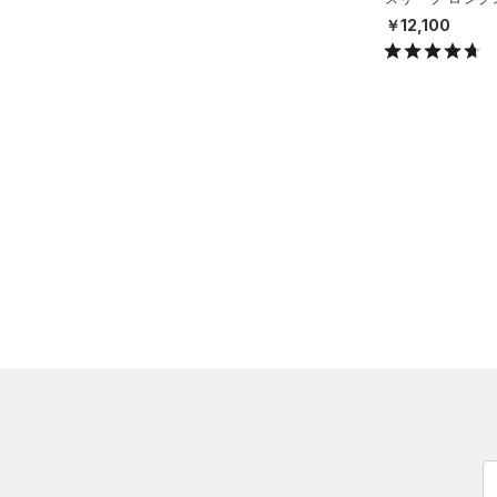
（5）
ロングTシャツ
シャツ（リカバリー/
￥12,100
X）
（5）
パーカー&トレーナー
（8）
ジャケット
（10）
ジャージ
（0）
ベスト
（1）
ダウン・コート
（0）
スポーツブラ
（0）
セットアップ
（0）
スイムウェア
ボトムス
アクセサリー
すべてのボトムス
シューズ
すべてのアクセサリー
（0）
レギンス&タイツ
すべてのシューズ
（23）
バックパック
（6）
ショートパンツ
サイズ
（4）
スポーツシューズ
ショルダー＆トートバッグ