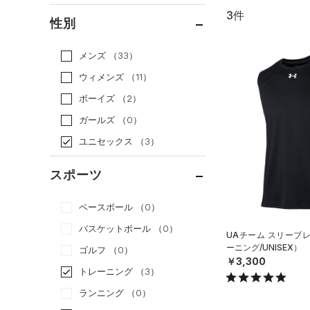
3件
通常価格
（3）
性別
セール
（0）
メンズ
（33）
ウィメンズ
（11）
ボーイズ
（2）
ガールズ
（0）
ユニセックス
（3）
スポーツ
ベースボール
（0）
バスケットボール
（0）
UAチーム スリーブ
ーニング/UNISEX）
ゴルフ
（0）
￥3,300
トレーニング
（3）
ランニング
（0）