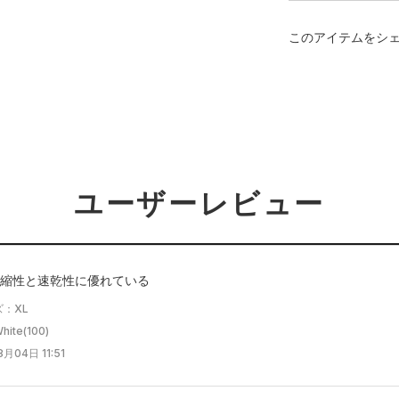
このアイテムをシ
ユーザーレビュー
縮性と速乾性に優れている
：XL
te(100)
月04日 11:51