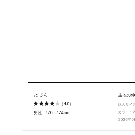
た さん
生地の伸
（4.0）
購入サイズ
カラー：Whi
男性 170～174cm
2026年08