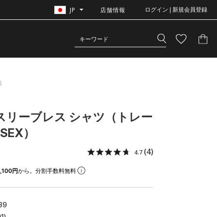
JP
店舗情報
ログイン | 新規会員登録
X）
 スリーブレス シャツ（トレー
ISEX）
(4)
4.7
,100円
から。分割手数料無料
89
1)