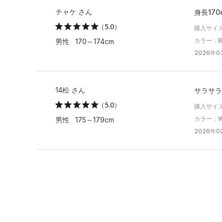
チャケ さん
身長17
（5.0）
購入サイ
カラー：Bla
男性 170～174cm
2026年07
14松 さん
サラサラ
（5.0）
購入サイズ
カラー：Whi
男性 175～179cm
2026年02