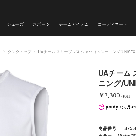
シューズ
スポーツ
チームアイテム
コーディネート
ス
タンクトップ
UAチーム スリーブレス シャツ（トレーニング/UNISE
UAチーム
ニング/UN
￥3,300
（税込）
なら
月々1
商品番号
13755
カラー
White(10