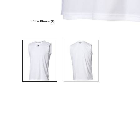
View Photos(
2
)