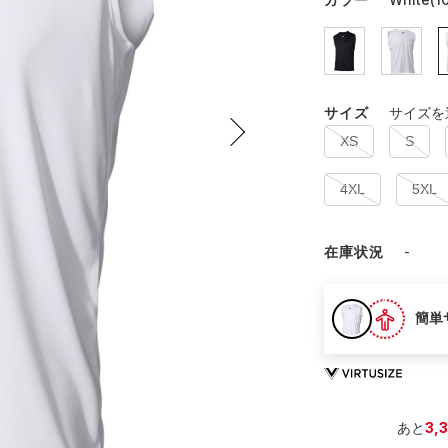
サイズ
サイズを
XS
S
4XL
5XL
在庫状況
-
簡単
あと
3,