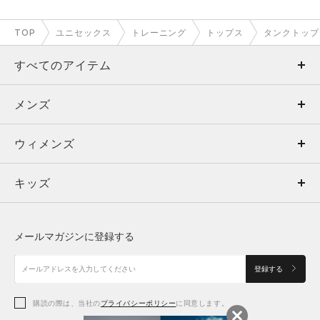
TOP
ユニセックス
トレーニング
トップス
タンクトップ
すべてのアイテム
メンズ
メンズ
ウィメンズ
トップス
ウィメンズ
キッズ
トップス
ボトムス
キッズ
トップス
ボトムス
シューズ
シューズ
メールマガジンに登録する
ボトムス
シューズ
アクセサリー
アクセサリー
登録する
シューズ
アクセサリー
購読の際は、当社の
プライバシーポリシー
に同意します。