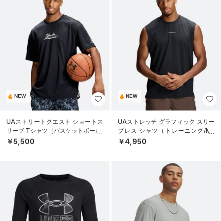
NEW
NEW
UAストリートクエスト ショートス
UAストレッチ グラフィック スリー
リーブ Tシャツ（バスケットボール/
ブレス シャツ（トレーニング/ME
MEN）
N）
￥5,500
￥4,950