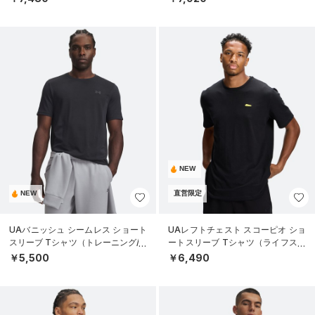
NEW
NEW
直営限定
UAバニッシュ シームレス ショート
UAレフトチェスト スコーピオ ショ
スリーブ Tシャツ（トレーニング/M
ートスリーブ Tシャツ（ライフスタ
EN）
イル/MEN）
￥5,500
￥6,490