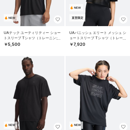
NEW
NEW
直営限定
UAテック ユーティリティー ショー
UAバニッシュ エリート メッシュ シ
トスリーブ Tシャツ（トレーニング/
ョートスリーブ Tシャツ（トレーニ
MEN）
ング/WOMEN）
￥5,500
￥7,920
NEW
NEW