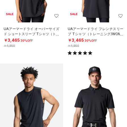
SALE
SALE
UAアーマードライ オーバーサイズ
UAアーマードライ フレンチスリー
ド ショートスリーブ Tシャツ（トレ
ブ Tシャツ（トレーニング/WOME
ーニング/WOMEN）
N）
￥3,465
￥3,465
30%OFF
30%OFF
￥4,950
￥4,950