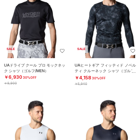
SALE
SALE
UAドライブ クール プロ モックネッ
UAヒートギア フィッティド ノベル
ク シャツ（ゴルフ/MEN）
ティ クルーネック シャツ（ゴルフ/
MEN）
￥6,930
￥4,158
30%OFF
30%OFF
￥9,900
￥5,940