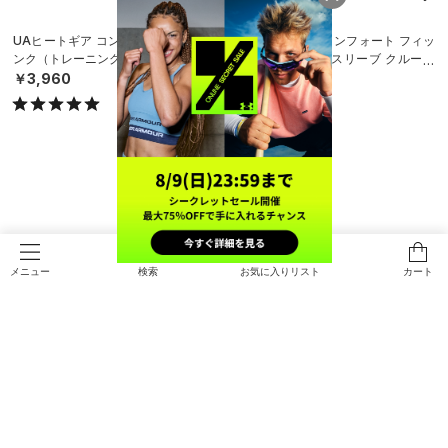
UAヒートギア コンプレッション タ
UAヒートギア コンフォート フィッ
ンク（トレーニング/WOMEN）
ティド ショートスリーブ クルーネ
ック シャツ（ベースボール/BOY
￥3,960
￥2,970
S）
検索
お気に入りリスト
カート
メニュー
UAヒートギア コンフォート フィッ
UAヒートギア コンフォート フィッ
ティド ロングスリーブ クルーネッ
ティド ロングスリーブ モックネッ