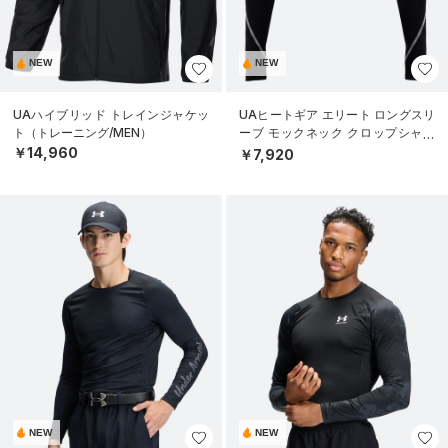
NEW
NEW
UAハイブリッド トレインジャケッ
UAヒートギア エリート ロングスリ
ト（トレーニング/MEN）
ーブ モックネック クロップシャツ
（トレーニング/WOMEN）
￥14,960
￥7,920
NEW
NEW