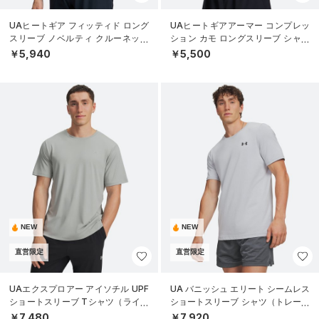
UAヒートギア フィッティド ロング
UAヒートギアアーマー コンプレッ
スリーブ ノベルティ クルーネック
ション カモ ロングスリーブ シャツ
シャツ（ゴルフ/MEN）
（トレーニング/MEN）
￥5,940
￥5,500
NEW
NEW
直営限定
直営限定
UAエクスプロアー アイソチル UPF
UA バニッシュ エリート シームレス
ショートスリーブ Tシャツ（ライフ
ショートスリーブ シャツ（トレーニ
スタイル/MEN）
ング/MEN）
￥7,480
￥7,920