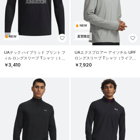
NEW
NEW
直営限定
UAテック ハイブリッド プリント フ
UAエクスプロアー アイソチル UPF
ィル ロングスリーブ Tシャツ（トレ
ロングスリーブ Tシャツ（ライフス
ーニング/BOYS）
タイル/MEN）
￥3,410
￥7,920