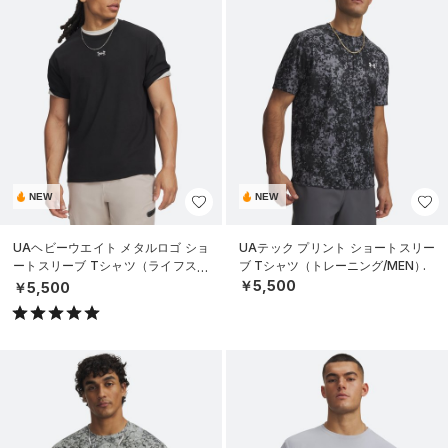
NEW
NEW
UAヘビーウエイト メタルロゴ ショ
UAテック プリント ショートスリー
ートスリーブ Tシャツ（ライフスタ
ブ Tシャツ（トレーニング/MEN）
イル/MEN）
￥5,500
￥5,500