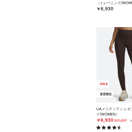
（トレーニング/WOM
￥6,930
SALE
直営限定
UAメリディアン レ
グ/WOMEN）
￥6,930
30%OFF
￥