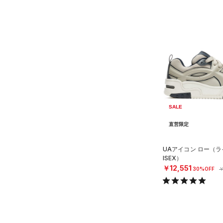
SALE
直営限定
UAアイコン ロー（ラ
ISEX）
￥12,551
30%OFF
￥