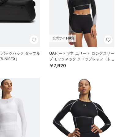
公式サイト限定
イ バックパック ダッフル
UAヒートギア エリート ロングスリー
UNISEX）
ブ モックネック クロップシャツ（トレ
ーニング/WOMEN）
￥7,920