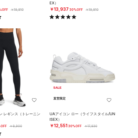
EX）
￥13,937
%OFF
￥19,910
30%OFF
￥19,910
SALE
直営限定
ン レギンス（トレーニン
UAアイコン ロー（ライフスタイル/UN
ISEX）
￥12,551
OFF
￥9,900
30%OFF
￥17,930