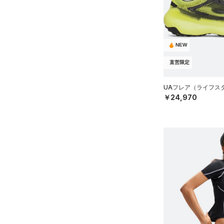
ソックス
HEATGEAR ARMOUR(ヒート
アジア限定
（2）
ギアアーマー)
（0）
（0）
ネックウォーマー
STORM(ストーム)
（2）
（0）
スリーブ
COLDGEAR INFRARED(コー
NEW
（0）
タオル
ルドギアインフラレッド)
直営限定
（0）
（0）
ボール
AUXETIC(オーゼティック)
（0）
イヤホン＆ヘッドホン
UAフレア（ライフスタイ
（0）
￥24,970
（2）
ウォーターボトル
Charged Cotton(チャージド
（9）
その他
コットン)
（0）
Rival Fleece(ライバルフリー
ス)
（0）
Armour Fleece(アーマーフリ
ース)
（0）