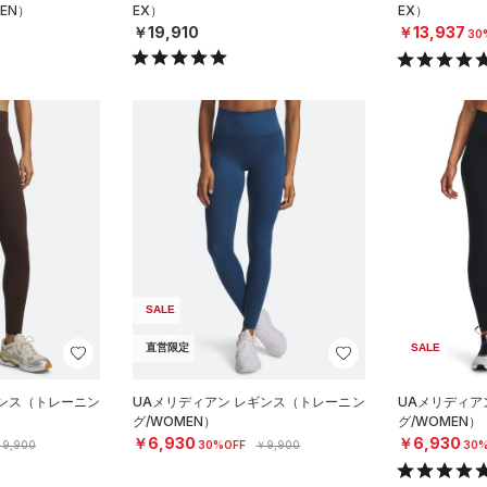
EN）
EX）
EX）
￥19,910
￥13,937
30
SALE
直営限定
SALE
ギンス（トレーニン
UAメリディアン レギンス（トレーニン
UAメリディア
グ/WOMEN）
グ/WOMEN）
￥6,930
￥6,930
9,900
30%OFF
￥9,900
30%