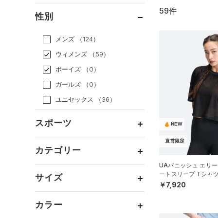
59件
通常価格
（45）
性別
セール
（14）
メンズ
（124）
ウィメンズ
（59）
ボーイズ
（0）
ガールズ
（0）
ユニセックス
（36）
スポーツ
NEW
直営限定
ベースボール
（0）
カテゴリー
バスケットボール
（0）
UAバニッシュ エリー
トップス
ートスリーブ Tシャ
ゴルフ
（9）
サイズ
WOMEN）
￥7,920
ボトムス
トレーニング
すべてのトップス
（19）
カテゴリーを選択してください。
アクセサリー
カラー
すべてのボトムス
ランニング
（8）
（5）
ベースレイヤー
シューズ