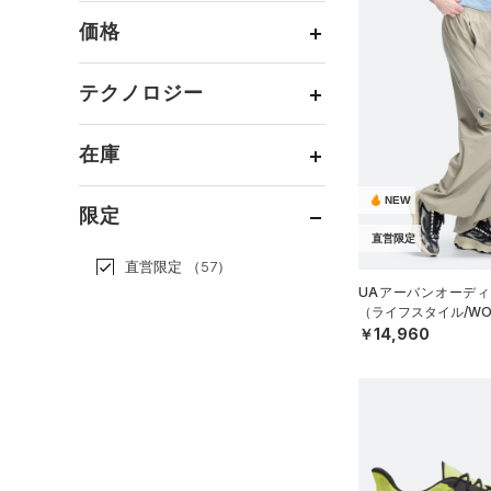
すべてのアクセサリー
（5）
スポーツスタイル
（19）
レギンス&タイツ
（3）
Tシャツ
価格
すべてのシューズ
（0）
アメリカンフットボール
バックパック
（0）
ショートパンツ
（0）
タンクトップ
ブラック
ホワイト
ブラウン
グリーン
（0）
（9）
スポーツシューズ
ショルダー＆トートバッグ
（4）
パンツ(ロングパンツ)
（0）
ポロシャツ
テクノロジー
（0）
サッカー
（0）
（0）
スパイク
～
円
円
（0）
スウェット＆フリース
（2）
ロングTシャツ
ブルー
パープル
レッド
イエロー
リカバリー
（4）
（0）
サックパック
FLOW(フロー)
（0）
スポーツスタイルシューズ
在庫
（0）
アンダーウェア
（0）
パーカー&トレーナー
その他
（15）
（0）
（0）
ウェストバッグ
HOVR(ホバー)
（10）
（0）
スカート
（0）
ジャケット
オレンジ
その他
NEW
（0）
在庫あり
サンダル
（1）
ダッフルバッグ
CHARGED(チャージド)
（0）
限定
（0）
スイムウェア
（2）
ジャージ
直営限定
MICRO G(マイクロＧ)
（0）
（0）
キャップ＆ビーニー
直営限定
（57）
（0）
ベスト
TRIBASE(トライベース)
（0）
ベルト
UAアーバンオーディ
公式サイト限定
（2）
（0）
（1）
ダウン・コート
（ライフスタイル/WO
（0）
グローブ・手袋
￥14,960
在庫残りわずか
（16）
RUSH(ラッシュ)
（0）
（2）
スポーツブラ
（0）
アイウェア
ISO-CHILL(アイソチル)
（0）
（0）
コレクション
セットアップ
リストバンド＆ヘッドバンド
Tech(テック)
（0）
（0）
（0）
スイムウェア
プロジェクトロック
（0）
COLDGEAR ARMOUR(コール
（0）
スポーツマスク
ドギアアーマー)
（0）
ステフィン・カリー
（0）
（0）